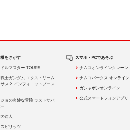
ム機をさがす
スマホ・PCであそぶ
ドルマスター TOURS
ナムコオンラインクレーン
動戦士ガンダム エクストリーム
ナムコパークス オンライ
ーサス２ インフィニットブース
ガシャポンオンライン
公式スマートフォンアプリ
ョジョの奇妙な冒険 ラストサバ
バー
鼓の達人
りスピリッツ