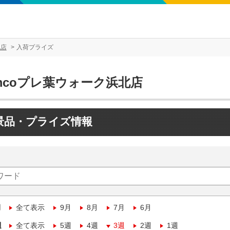
北店
入荷プライズ
mcoプレ葉ウォーク浜北店
景品・プライズ情報
月
全て表示
9月
8月
7月
6月
週
全て表示
5週
4週
3週
2週
1週