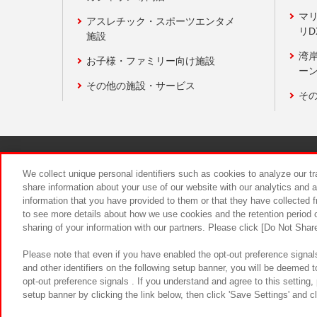
マ
アスレチック・スポーツエンタメ
リD
施設
湾
お子様・ファミリー向け施設
ーン
その他の施設・サービス
そ
関連会社
サステナビリティ
We collect unique personal identifiers such as cookies to analyze our t
share information about your use of our website with our analytics and 
information that you have provided to them or that they have collected f
食品のご提
to see more details about how we use cookies and the retention period o
sharing of your information with our partners. Please click [Do Not Shar
Please note that even if you have enabled the opt-out preference signals
and other identifiers on the following setup banner, you will be deemed 
opt-out preference signals . If you understand and agree to this setting
setup banner by clicking the link below, then click 'Save Settings' and c
©Bandai Namco Amusement Inc.
©Ba