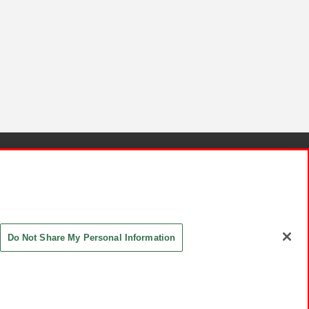
針と検証結果
お取引先さまとともに
お問い合わせ
Do Not Share My Personal Information
ASHIKI Co., Ltd. All Rights Reserved.