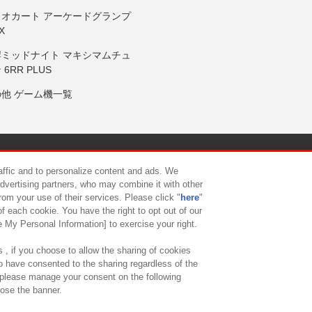
リオカート アーケードグランプ
X
岸ミッドナイト マキシマムチュ
 6RR PLUS
の他 ゲーム機一覧
サイトポリシー
プライバシーポリシー
ウェブアクセシビリティ方
raffic and to personalize content and ads. We
advertising partners, who may combine it with other
rom your use of their services. Please click "
here
"
供について
カスタマーハラスメント対応方針
よくあるご質問・
f each cookie. You have the right to opt out of our
e My Personal Information] to exercise your right.
 , if you choose to allow the sharing of cookies
to have consented to the sharing regardless of the
, please manage your consent on the following
lose the banner.
ndai Namco Amusement Lab Inc.
©Bandai Namco Experience Inc.
©HANAY