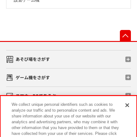
先
あそび場をさがす
ゲーム機をさがす
スマホ・PCであそぶ
We collect unique personal identifiers such as cookies to
analyze our traffic and to personalize content and ads. We
イベント・キャンペーン
share information about your use of our website with our
analytics and advertising partners, who may combine it with
other information that you have provided to them or that they
have collected from your use of their services. Please click