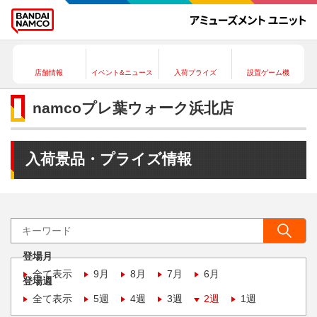
店舗情報
イベント&ニュース
入荷プライズ
設置ゲーム機
namcoプレ葉ウォーク浜北店
入荷景品・プライズ情報
登場月
全て表示
9月
8月
7月
6月
登場週
全て表示
5週
4週
3週
2週
1週