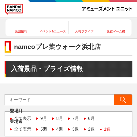
店舗情報
イベント&ニュース
入荷プライズ
設置ゲーム機
namcoプレ葉ウォーク浜北店
入荷景品・プライズ情報
登場月
全て表示
9月
8月
7月
6月
登場週
全て表示
5週
4週
3週
2週
1週