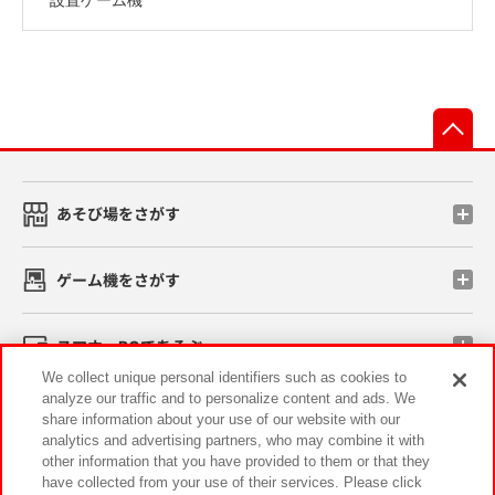
先
あそび場をさがす
ゲーム機をさがす
スマホ・PCであそぶ
We collect unique personal identifiers such as cookies to
analyze our traffic and to personalize content and ads. We
イベント・キャンペーン
share information about your use of our website with our
analytics and advertising partners, who may combine it with
other information that you have provided to them or that they
have collected from your use of their services. Please click