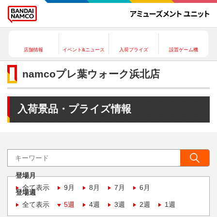
店舗情報
イベント&ニュース
入荷プライズ
設置ゲーム機
namcoプレ葉ウォーク浜北店
入荷景品・プライズ情報
登場月
全て表示
9月
8月
7月
6月
登場週
全て表示
5週
4週
3週
2週
1週