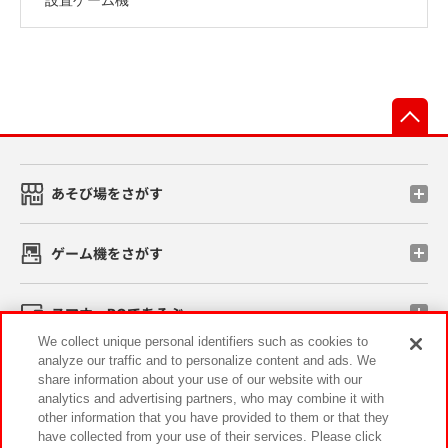
先
あそび場をさがす
ゲーム機をさがす
スマホ・PCであそぶ
We collect unique personal identifiers such as cookies to
analyze our traffic and to personalize content and ads. We
イベント・キャンペーン
share information about your use of our website with our
analytics and advertising partners, who may combine it with
other information that you have provided to them or that they
have collected from your use of their services. Please click