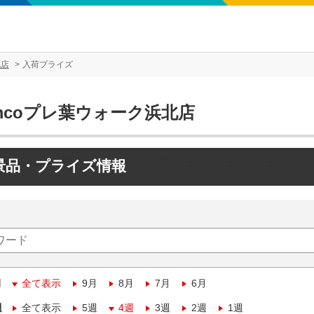
北店
入荷プライズ
mcoプレ葉ウォーク浜北店
景品・プライズ情報
月
全て表示
9月
8月
7月
6月
週
全て表示
5週
4週
3週
2週
1週