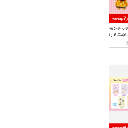
7
2026年
モンチッ
けミニぬ
6