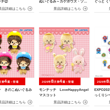
ーチ②
ぬいぐるみ～カゲボウズ・ゾロ
ぐっと 
ア～
み～ヤド
4
8
4
8
月第
週～登場
2026年
月第
週～登場
2026年
チ きのこぬいぐるみ
モンチッチ LoveHappyAngel
EXPO2
マスコット
っくりシ