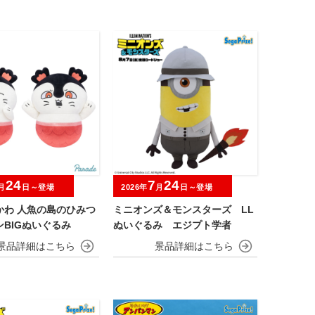
24
7
24
月
日～登場
2026年
月
日～登場
かわ 人魚の島のひみつ
ミニオンズ＆モンスターズ LL
BIGぬいぐるみ
ぬいぐるみ エジプト学者