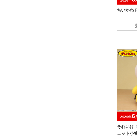
2026年
ちいかわ P
6
2026年
それいけ
ェット小