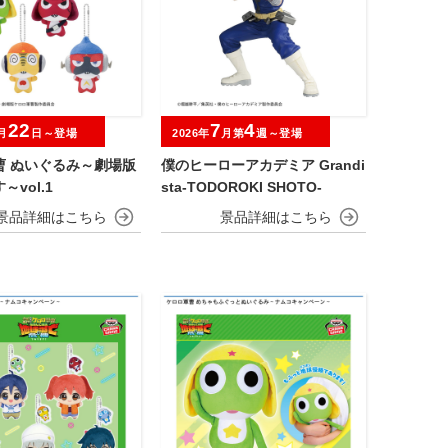
22
7
4
月
日～登場
2026年
月第
週～登場
曹 ぬいぐるみ～劇場版
僕のヒーローアカデミア Grandi
vol.1
sta-TODOROKI SHOTO-