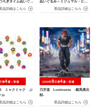
くつろぎタイムぬいぐる
ぬいぐるみ～ミジュマル・ヒバ
ン～
ニー・ニャオハ～
4
8
4
月第
週～登場
2026年
月第
週～登場
025 ミャクミャク ぷ
刃牙道 Luminasta ‐範馬勇次
ール
郎‐