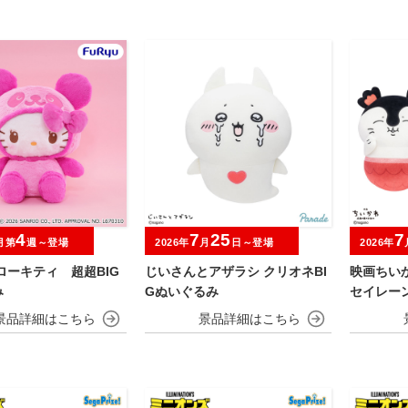
4
7
25
7
月第
週～登場
2026年
月
日～登場
2026年
ローキティ 超超BIG
じいさんとアザラシ クリオネBI
映画ちい
み
Gぬいぐるみ
セイレーン