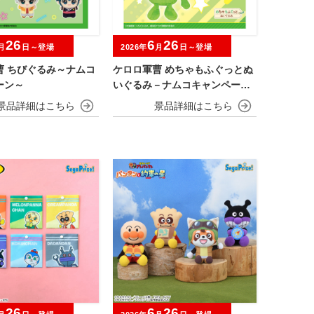
26
6
26
月
日～登場
2026年
月
日～登場
曹 ちびぐるみ～ナムコ
ケロロ軍曹 めちゃもふぐっとぬ
ーン～
いぐるみ－ナムコキャンペーン
－
26
6
26