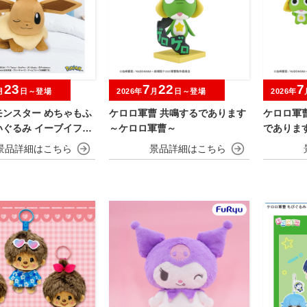
23
7
22
7
月
日～登場
2026年
月
日～登場
2026年
モンスター めちゃもふ
ケロロ軍曹 共鳴するであります
ケロロ軍
いぐるみ イーブイフレ
～ケロロ軍曹～
であります～
ブイ～おひるねver.