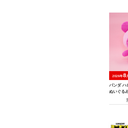
8
2026年
パンダ ハ
ぬいぐる