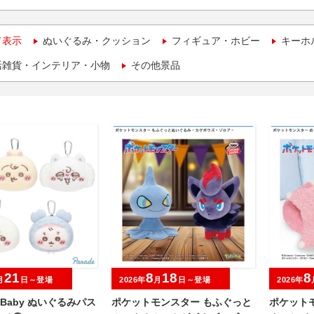
て表示
ぬいぐるみ・クッション
フィギュア・ホビー
キーホ
活雑貨・インテリア・小物
その他景品
21
8
18
8
月
日～登場
2026年
月
日～登場
2026年
wa Baby ぬいぐるみパス
ポケットモンスター もふぐっと
ポケット