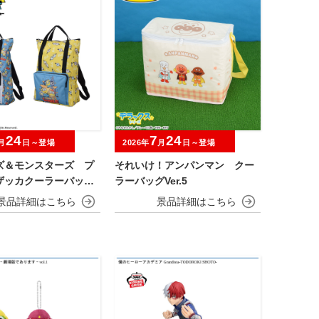
24
7
24
月
日～登場
2026年
月
日～登場
ズ＆モンスターズ プ
それいけ！アンパンマン クー
ザッカクーラーバック
ラーバッグVer.5