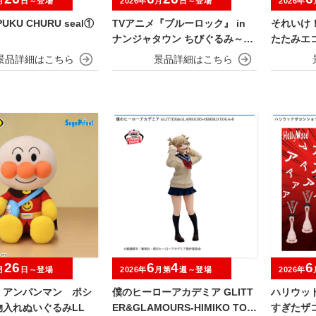
月
日～登場
2026年
月
日～登場
2026年
UKU CHURU seal①
TVアニメ『ブルーロック』 in
それいけ
ナンジャタウン ちびぐるみ～チ
たたみエコ
ャイにゃFes～
26
6
4
6
月
日～登場
2026年
月第
週～登場
2026年
！アンパンマン ポシ
僕のヒーローアカデミア GLITT
ハリウッ
物入れぬいぐるみLL
ER&GLAMOURS-HIMIKO TOG
すぎたザ