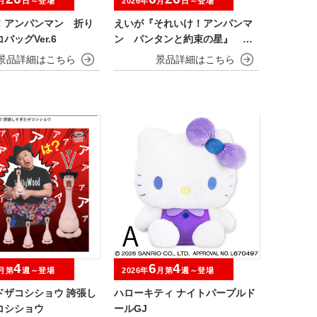
月
日～登場
2026年
月
日～登場
！アンパンマン 折り
えいが『それいけ！アンパンマ
バッグVer.6
ン パンタンと約束の星』 ぬ
いぐるみ
4
6
4
月第
週～登場
2026年
月第
週～登場
ドザコシショウ 誇張し
ハローキティ ナイトパープルド
コシショウ
ールGJ