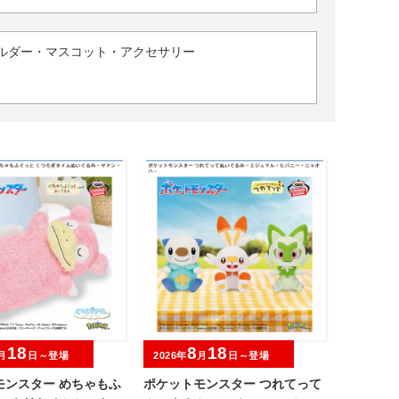
ルダー・マスコット・アクセサリー
18
8
18
月
日～登場
2026年
月
日～登場
モンスター めちゃもふ
ポケットモンスター つれてって