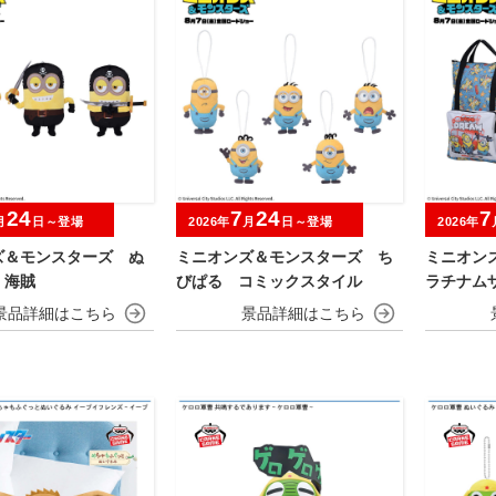
24
7
24
7
月
日～登場
2026年
月
日～登場
2026年
ズ＆モンスターズ ぬ
ミニオンズ＆モンスターズ ち
ミニオン
 海賊
びぱる コミックスタイル
ラチナム
パック