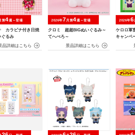
4
7
4
6
月第
週～登場
2026年
月第
週～登場
2026年
チ カラビナ付き日焼
クロミ 超超BIGぬいぐるみ～
ケロロ軍
いぐるみ
てへぺろ～
キャンペ
26
6
26
6