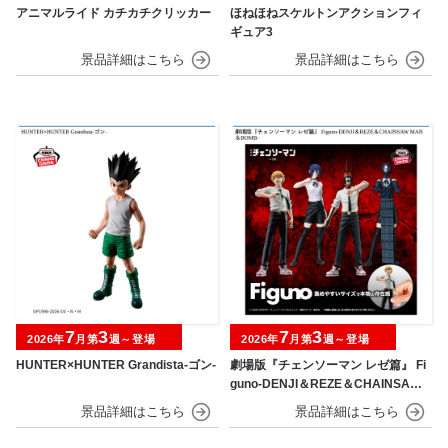
アニマルライド カチカチクリッカー
ほねほねスケルトンアクションフィ
ギュア3
7
3
7
3
2026年
月第
週～登場
2026年
月第
週～登場
HUNTER×HUNTER Grandista-ゴン-
劇場版『チェンソーマン レゼ篇』 Fi
guno-DENJI＆REZE＆CHAINSAW
MAN＆BOMB-