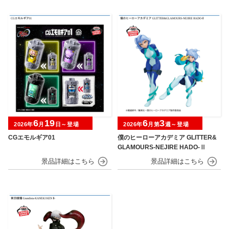
6
19
6
3
2026年
月
日～登場
2026年
月第
週～登場
CGエモルギア01
僕のヒーローアカデミア GLITTER&
GLAMOURS-NEJIRE HADO-Ⅱ