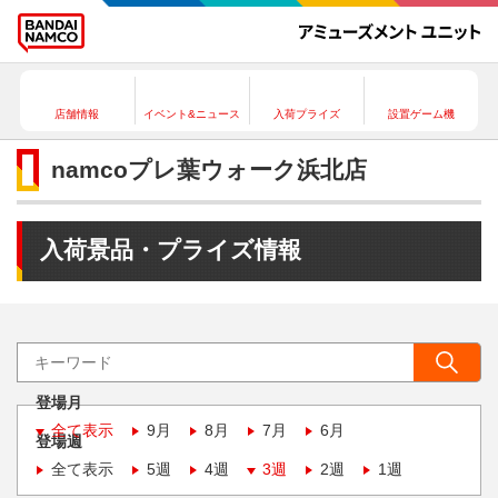
店舗情報
イベント&ニュース
入荷プライズ
設置ゲーム機
namcoプレ葉ウォーク浜北店
入荷景品・プライズ情報
登場月
全て表示
9月
8月
7月
6月
登場週
全て表示
5週
4週
3週
2週
1週