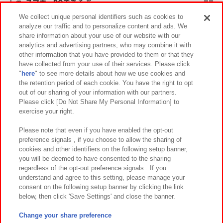
スマホ・PCであそぶ
We collect unique personal identifiers such as cookies to
analyze our traffic and to personalize content and ads. We
イベント・キャンペーン
share information about your use of our website with our
analytics and advertising partners, who may combine it with
other information that you have provided to them or that they
have collected from your use of their services. Please click
"
here
" to see more details about how we use cookies and
関連会社
サステナビリティ
サイトポリシー
the retention period of each cookie. You have the right to opt
out of our sharing of your information with our partners.
プライバシーポリシー
ウェブアクセシビリティ方針と検証結果
Please click [Do Not Share My Personal Information] to
exercise your right.
お取引先さまとともに
食品のご提供について
カスタマーハラスメント対応方針
よくあるご質問・お問い合わせ
Please note that even if you have enabled the opt-out
preference signals , if you choose to allow the sharing of
cookies and other identifiers on the following setup banner,
you will be deemed to have consented to the sharing
regardless of the opt-out preference signals . If you
understand and agree to this setting, please manage your
consent on the following setup banner by clicking the link
below, then click 'Save Settings' and close the banner.
©Bandai Namco Amusement Inc.
©Bandai Namco Amusement Lab Inc.
Change your share preference
©Bandai Namco Experience Inc.