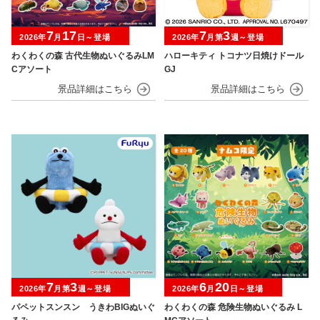
7
17
7
3
2026年
月
日～登場
2026年
月第
週～登場
わくわくの森 古代生物ぬいぐるみLM
ハローキティ トコナツ日焼けドール
Cアソート
GJ
7
3
6
20
2026年
月第
週～登場
2026年
月
日～登場
パペットスンスン うきわBIGぬいぐ
わくわくの森 危険生物ぬいぐるみ L