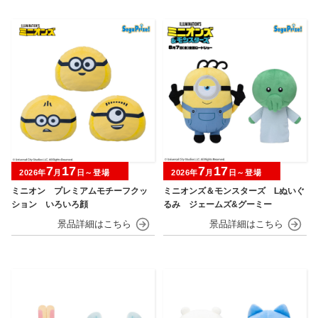
7
17
7
17
2026年
月
日～登場
2026年
月
日～登場
ミニオン プレミアムモチーフクッ
ミニオンズ＆モンスターズ Lぬいぐ
ション いろいろ顔
るみ ジェームズ&グーミー