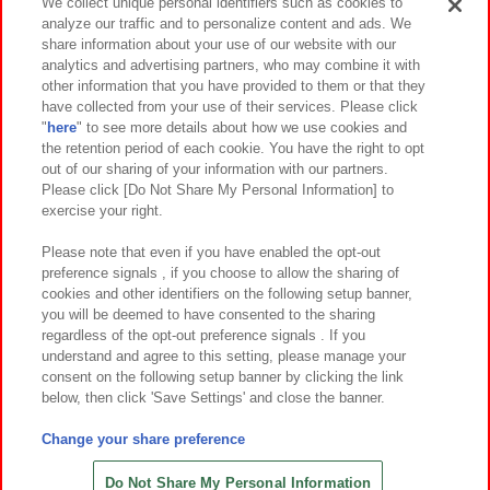
We collect unique personal identifiers such as cookies to
analyze our traffic and to personalize content and ads. We
イベント・キャンペーン
share information about your use of our website with our
analytics and advertising partners, who may combine it with
other information that you have provided to them or that they
have collected from your use of their services. Please click
"
here
" to see more details about how we use cookies and
関連会社
サステナビリティ
サイトポリシー
the retention period of each cookie. You have the right to opt
out of our sharing of your information with our partners.
プライバシーポリシー
ウェブアクセシビリティ方針と検証結果
Please click [Do Not Share My Personal Information] to
exercise your right.
お取引先さまとともに
食品のご提供について
カスタマーハラスメント対応方針
よくあるご質問・お問い合わせ
Please note that even if you have enabled the opt-out
preference signals , if you choose to allow the sharing of
cookies and other identifiers on the following setup banner,
you will be deemed to have consented to the sharing
regardless of the opt-out preference signals . If you
understand and agree to this setting, please manage your
consent on the following setup banner by clicking the link
below, then click 'Save Settings' and close the banner.
©Bandai Namco Amusement Inc.
©Bandai Namco Amusement Lab Inc.
Change your share preference
©Bandai Namco Experience Inc.
©HANAYASHIKI Co., Ltd. All Rights Reserved.
Do Not Share My Personal Information