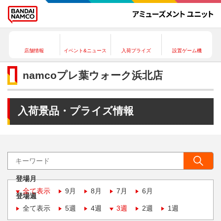
店舗情報
イベント&ニュース
入荷プライズ
設置ゲーム機
namcoプレ葉ウォーク浜北店
入荷景品・プライズ情報
登場月
全て表示
9月
8月
7月
6月
登場週
全て表示
5週
4週
3週
2週
1週