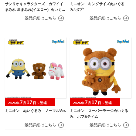
サンリオキャラクターズ カワイイ
ミニオン キングサイズぬいぐる
まみれ-星まみれ(イエロー)- ぬいぐる
み“ボブ”
み
7
17
7
17
2026年
月
日～登場
2026年
月
日～登場
ミニオン ぬいぐるみ ノーマルVer.
ミニオン スーパーラージぬいぐる
み ボブ&ティム