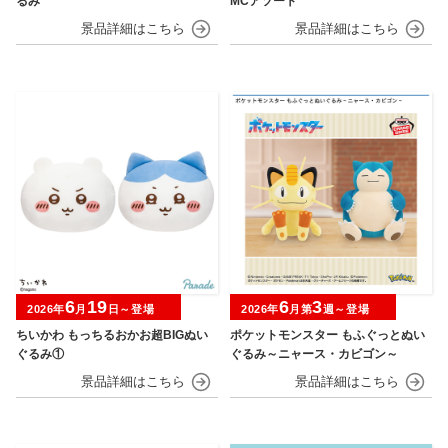
るみ
MCアソート
6
19
6
3
2026年
月
日～登場
2026年
月第
週～登場
ちいかわ もっちるおかお超BIGぬい
ポケットモンスター もふぐっとぬい
ぐるみ①
ぐるみ～ニャース・カビゴン～