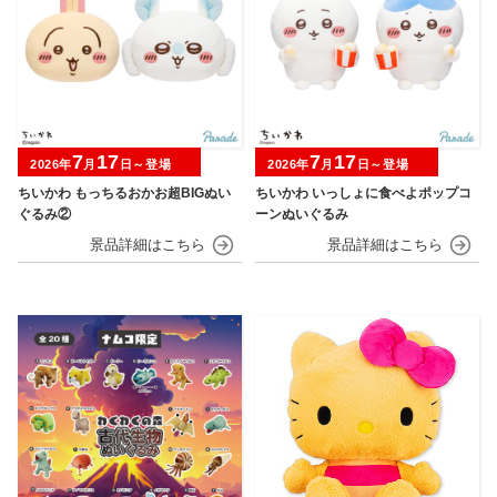
7
17
7
17
2026年
月
日～登場
2026年
月
日～登場
ちいかわ もっちるおかお超BIGぬい
ちいかわ いっしょに食べよポップコ
ぐるみ②
ーンぬいぐるみ