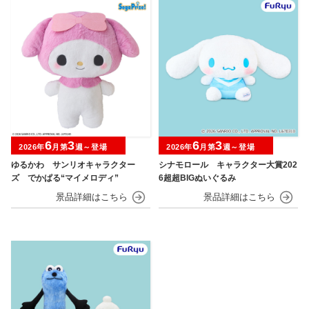
6
3
6
3
2026年
月第
週～登場
2026年
月第
週～登場
ゆるかわ サンリオキャラクター
シナモロール キャラクター大賞202
ズ でかぱる“マイメロディ”
6超超BIGぬいぐるみ