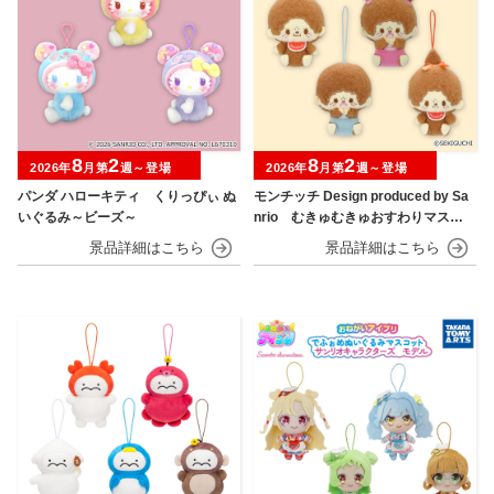
8
2
8
2
2026年
月第
週～登場
2026年
月第
週～登場
パンダ ハローキティ くりっぴぃ ぬ
モンチッチ Design produced by Sa
いぐるみ～ビーズ～
nrio むきゅむきゅおすわりマスコ
ット