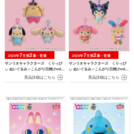
7
2
7
2
2026年
月第
週～登場
2026年
月第
週～登場
サンリオキャラクターズ くりっぴ
サンリオキャラクターズ くりっぴ
ぃ ぬいぐるみ～こんがり日焼けvol.1
ぃ ぬいぐるみ～こんがり日焼けvol.2
～
～