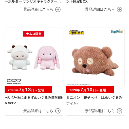
ーホルダー サンリオキャラクターズ
ント限定BOX
モデル
7
13
7
10
2026年
月
日～登場
2026年
月
日～登場
べいびｰあにまるずぬいぐるみ超MEG
ミニオン 寝そべり LLぬいぐるみ‐
A ver.2
ティム‐