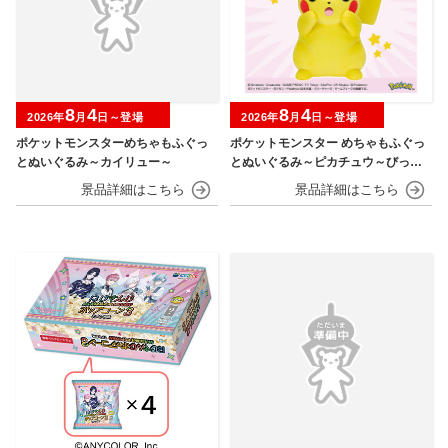
8
4
8
4
2026年
月
日～登場
2026年
月
日～登場
ポケットモンスターめちゃもふぐっ
ポケットモンスター めちゃもふぐっ
とぬいぐるみ～カイリュー～
とぬいぐるみ～ピカチュウ～びっく
りver.