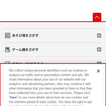
先
あそび場をさがす
ゲーム機をさがす
スマホ・PCであそぶ
We collect unique personal identifiers such as cookies to
analyze our traffic and to personalize content and ads. We
イベント・キャンペーン
share information about your use of our website with our
analytics and advertising partners, who may combine it with
other information that you have provided to them or that they
have collected from your use of their services. Please click
"
here
" to see more details about how we use cookies and
関連会社
サステナビリティ
サイトポリシー
the retention period of each cookie. You have the right to opt