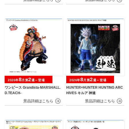
8
2
8
2
2026年
月第
週～登場
2026年
月第
週～登場
ワンピース Grandista-MARSHALL.
HUNTER×HUNTER HUNTING ARC
D.TEACH-
HIVES キルア 神速