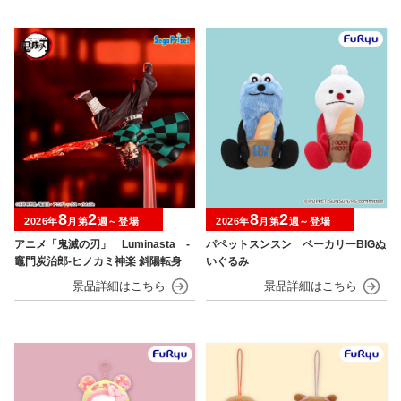
8
2
8
2
2026年
月第
週～登場
2026年
月第
週～登場
アニメ「鬼滅の刃」 Luminasta ‐
パペットスンスン ベーカリーBIGぬ
竈門炭治郎‐ヒノカミ神楽 斜陽転身
いぐるみ