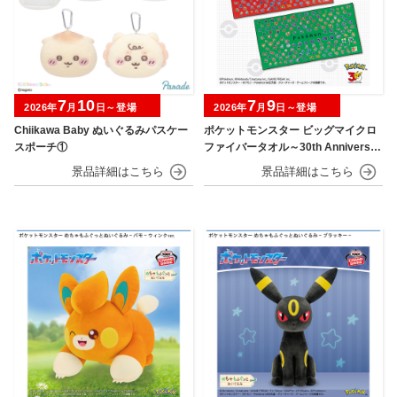
7
10
7
9
2026年
月
日～登場
2026年
月
日～登場
Chiikawa Baby ぬいぐるみパスケー
ポケットモンスター ビッグマイクロ
スポーチ①
ファイバータオル～30th Anniversar
y～