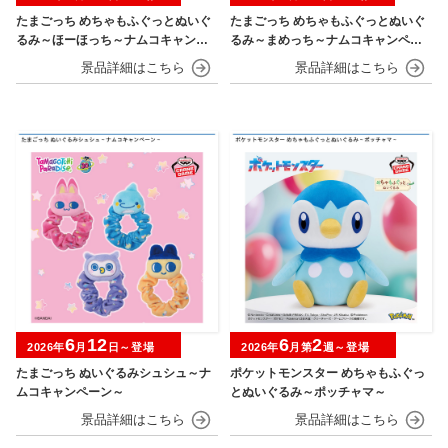
たまごっち めちゃもふぐっとぬいぐ
たまごっち めちゃもふぐっとぬいぐ
るみ～ほーほっち～ナムコキャンペ
るみ～まめっち～ナムコキャンペー
ーン
ン
6
12
6
2
2026年
月
日～登場
2026年
月第
週～登場
たまごっち ぬいぐるみシュシュ～ナ
ポケットモンスター めちゃもふぐっ
ムコキャンペーン～
とぬいぐるみ～ポッチャマ～