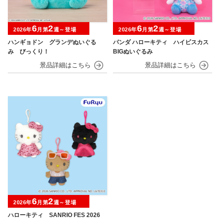
6
2
6
2
2026年
月第
週～登場
2026年
月第
週～登場
ハンギョドン グランデぬいぐる
パンダ ハローキティ ハイビスカス
み びっくり！
BIGぬいぐるみ
6
2
2026年
月第
週～登場
ハローキティ SANRIO FES 2026