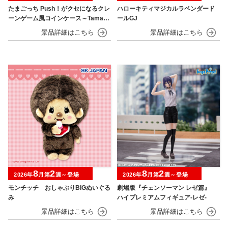
たまごっち Push！がクセになるクレ
ハローキティマジカルラベンダード
ーンゲーム風コインケース～Tamago
ールGJ
tchi Paradise～
8
2
8
2
2026年
月第
週～登場
2026年
月第
週～登場
モンチッチ おしゃぶりBIGぬいぐる
劇場版『チェンソーマン レゼ篇』
み
ハイプレミアムフィギュア‐レゼ‐