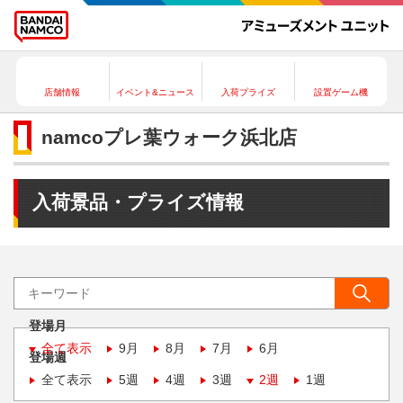
店舗情報
イベント&ニュース
入荷プライズ
設置ゲーム機
namcoプレ葉ウォーク浜北店
入荷景品・プライズ情報
登場月
全て表示
9月
8月
7月
6月
登場週
全て表示
5週
4週
3週
2週
1週