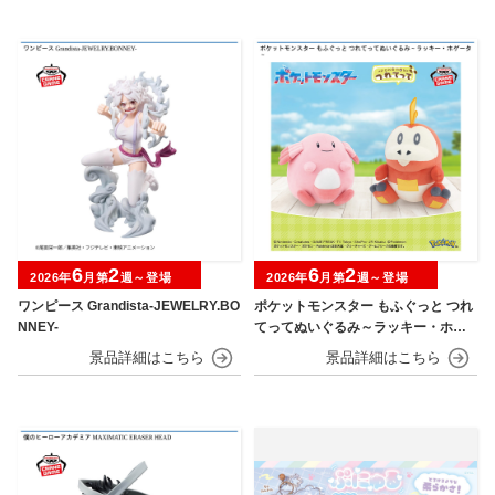
6
2
6
2
2026年
月第
週～登場
2026年
月第
週～登場
ワンピース Grandista-JEWELRY.BO
ポケットモンスター もふぐっと つれ
NNEY-
てってぬいぐるみ～ラッキー・ホゲ
ータ～