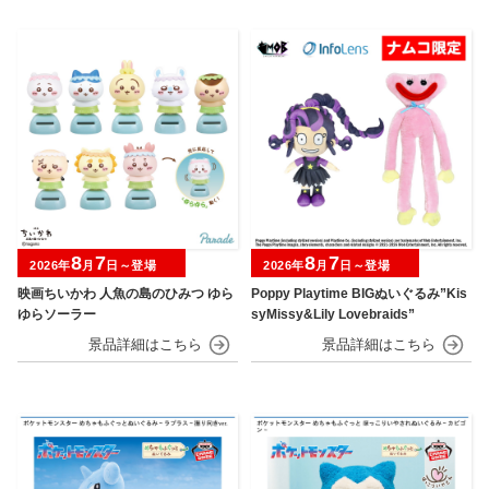
8
7
8
7
2026年
月
日～登場
2026年
月
日～登場
映画ちいかわ 人魚の島のひみつ ゆら
Poppy Playtime BIGぬいぐるみ”Kis
ゆらソーラー
syMissy&Lily Lovebraids”