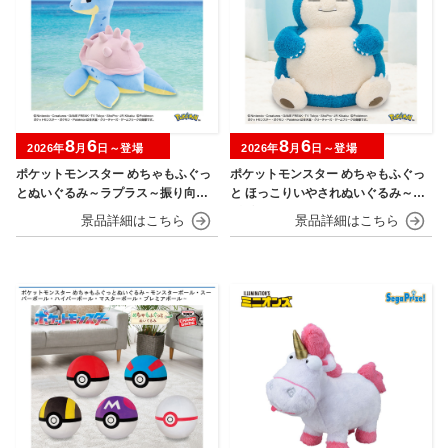
8
6
8
6
2026年
月
日～登場
2026年
月
日～登場
ポケットモンスター めちゃもふぐっ
ポケットモンスター めちゃもふぐっ
とぬいぐるみ～ラプラス～振り向きv
と ほっこりいやされぬいぐるみ～カ
er.
ビゴン～