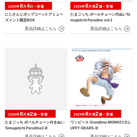
8
4
8
2
2026年
月
日～登場
2026年
月第
週～登場
にじさんじポップコーン3 アミュー
たまごっち ボールチェーン付ぬいTa
ズメント限定BOX
magotchi Paradise vol.3
8
2
8
2
2026年
月第
週～登場
2026年
月第
週～登場
たまごっち ボールチェーン付きぬい
ワンピース Grandista-MONKEY.D.L
Tamagotchi Paradise2-R
UFFY GEAR5-Ⅲ