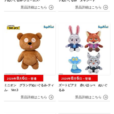
デぬいぐるみ‐ジェームズ‐
デぬいぐるみ タキシード
8
6
8
6
2026年
月
日～登場
2026年
月
日～登場
ミニオン グランデぬいぐるみ‐ティ
ズートピア２ 赤いほっぺ ぬいぐ
ム‐ Ver.3
るみ