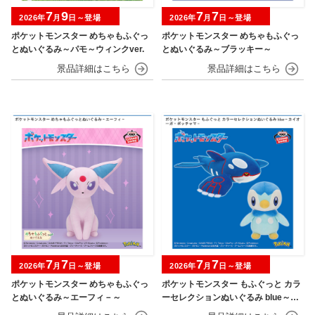
7
9
7
7
2026年
月
日～登場
2026年
月
日～登場
ポケットモンスター めちゃもふぐっ
ポケットモンスター めちゃもふぐっ
とぬいぐるみ～パモ～ウィンクver.
とぬいぐるみ～ブラッキー～
7
7
7
7
2026年
月
日～登場
2026年
月
日～登場
ポケットモンスター めちゃもふぐっ
ポケットモンスター もふぐっと カラ
とぬいぐるみ～エーフィ－～
ーセレクションぬいぐるみ blue～カ
イオーガ・ポッチャマ～