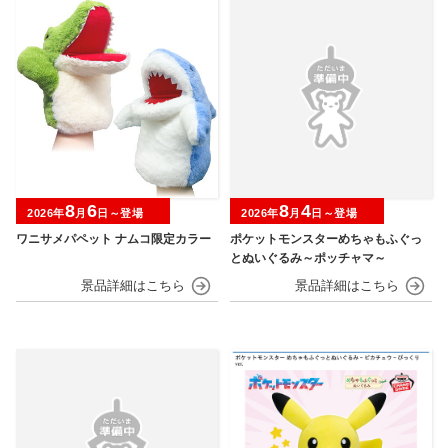
8
6
8
4
2026年
月
日～登場
2026年
月
日～登場
ワニサメパペット ナムコ限定カラー
ポケットモンスターめちゃもふぐっ
とぬいぐるみ～ポッチャマ～