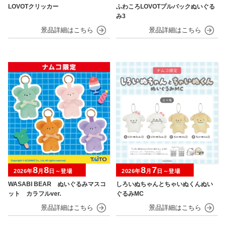
LOVOTクリッカー
ふわころLOVOTプルバックぬいぐる
み3
8
8
8
7
2026年
月
日～登場
2026年
月
日～登場
WASABI BEAR ぬいぐるみマスコ
しろいぬちゃんとちゃいぬくんぬい
ット カラフルver.
ぐるみMC