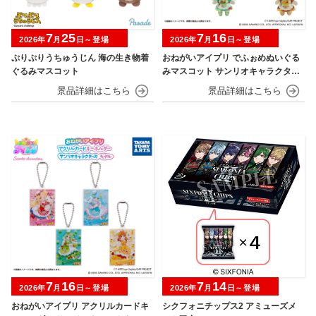
7
25
7
16
2026年
月
日～登場
2026年
月
日～登場
ぷりぷりうちゅうじん 海の生き物着
おねがいアイプリ でふぉめぬいぐる
ぐるみマスコット
みマスコット サンリオキャラクター
ズモデル
7
16
7
14
2026年
月
日～登場
2026年
月
日～登場
おねがいアイプリ アクリルカードキ
シクフォニチップス2 アミューズメ