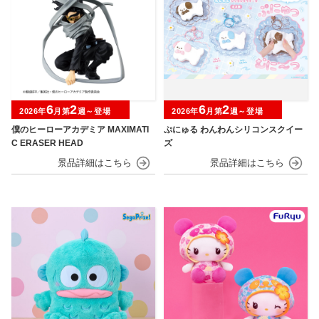
6
2
6
2
2026年
月第
週～登場
2026年
月第
週～登場
僕のヒーローアカデミア MAXIMATI
ぷにゅる わんわんシリコンスクイー
C ERASER HEAD
ズ