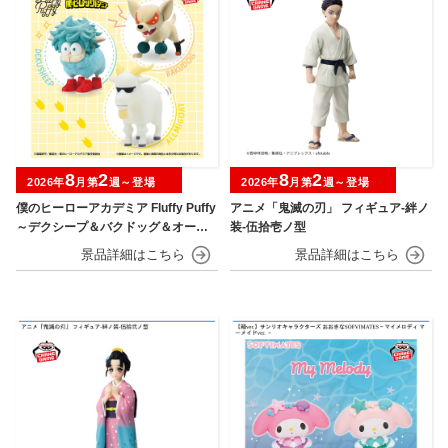
8
2
8
2
2026年
月第
週～登場
2026年
月第
週～登場
僕のヒーローアカデミア Fluffy Puffy
アニメ「鬼滅の刃」 フィギュア-絆ノ
～デクシープ＆バクドッグ＆オール
装-伍拾壱ノ型
マイゴート～