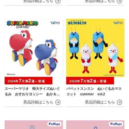
7
2
7
2
2026年
月第
週～登場
2026年
月第
週～登場
スーパーマリオ 特大サイズぬいぐ
パペットスンスン ぬいぐるみマス
るみ おすわりヨッシー あか＆あ
コット summer vol.2
お