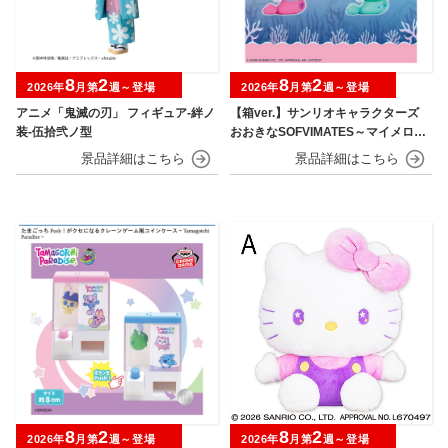
8
2
8
2
2026年
月第
週～登場
2026年
月第
週～登場
アニメ「鬼滅の刃」 フィギュア-絆ノ
【箱ver.】サンリオキャラクターズ
装-伍拾弐ノ型
おおきなSOFVIMATES～マイメロデ
ィ マーメイドver. ～
8
2
8
2
2026年
月第
週～登場
2026年
月第
週～登場