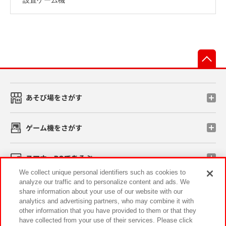
先
あそび場をさがす
ゲーム機をさがす
スマホ・PCであそぶ
We collect unique personal identifiers such as cookies to
analyze our traffic and to personalize content and ads. We
イベント・キャンペーン
share information about your use of our website with our
analytics and advertising partners, who may combine it with
other information that you have provided to them or that they
have collected from your use of their services. Please click