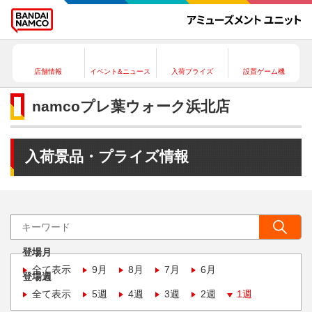
店舗情報
イベント&ニュース
入荷プライズ
設置ゲーム機
namcoプレ葉ウォーク浜北店
入荷景品・プライズ情報
登場月
全て表示
9月
8月
7月
6月
登場週
全て表示
5週
4週
3週
2週
1週