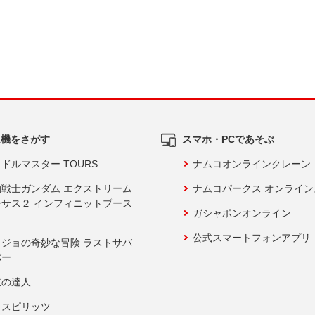
ム機をさがす
スマホ・PCであそぶ
ドルマスター TOURS
ナムコオンラインクレーン
動戦士ガンダム エクストリーム
ナムコパークス オンライ
ーサス２ インフィニットブース
ガシャポンオンライン
公式スマートフォンアプリ
ョジョの奇妙な冒険 ラストサバ
バー
鼓の達人
りスピリッツ