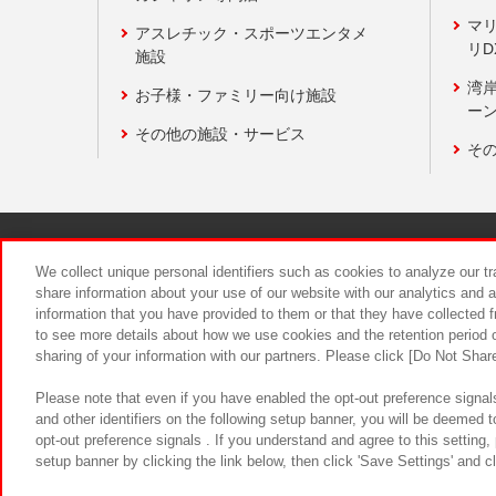
マ
アスレチック・スポーツエンタメ
リD
施設
湾
お子様・ファミリー向け施設
ーン
その他の施設・サービス
そ
関連会社
サステナビリティ
We collect unique personal identifiers such as cookies to analyze our t
share information about your use of our website with our analytics and 
information that you have provided to them or that they have collected f
食品のご提
to see more details about how we use cookies and the retention period o
sharing of your information with our partners. Please click [Do Not Shar
Please note that even if you have enabled the opt-out preference signals
and other identifiers on the following setup banner, you will be deemed 
opt-out preference signals . If you understand and agree to this setting
setup banner by clicking the link below, then click 'Save Settings' and c
©Bandai Namco Amusement Inc.
©Ba