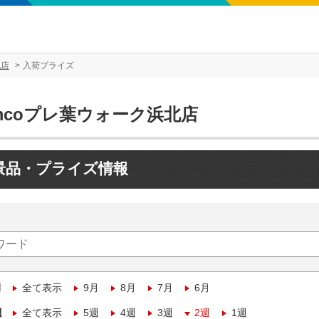
北店
入荷プライズ
mcoプレ葉ウォーク浜北店
景品・プライズ情報
月
全て表示
9月
8月
7月
6月
週
全て表示
5週
4週
3週
2週
1週