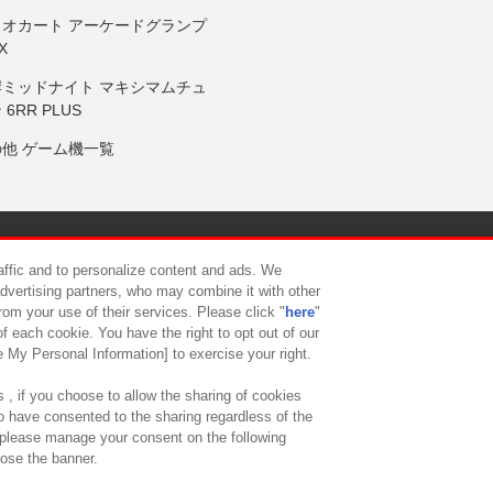
リオカート アーケードグランプ
X
岸ミッドナイト マキシマムチュ
 6RR PLUS
の他 ゲーム機一覧
サイトポリシー
プライバシーポリシー
ウェブアクセシビリティ方
raffic and to personalize content and ads. We
advertising partners, who may combine it with other
rom your use of their services. Please click "
here
"
供について
カスタマーハラスメント対応方針
よくあるご質問・
f each cookie. You have the right to opt out of our
e My Personal Information] to exercise your right.
 , if you choose to allow the sharing of cookies
to have consented to the sharing regardless of the
, please manage your consent on the following
lose the banner.
ndai Namco Amusement Lab Inc.
©Bandai Namco Experience Inc.
©HANAY