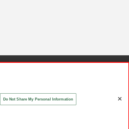
針と検証結果
お取引先さまとともに
お問い合わせ
Do Not Share My Personal Information
ASHIKI Co., Ltd. All Rights Reserved.