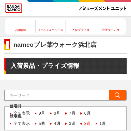
店舗情報
イベント&ニュース
入荷プライズ
設置ゲーム機
namcoプレ葉ウォーク浜北店
入荷景品・プライズ情報
登場月
全て表示
9月
8月
7月
6月
登場週
全て表示
5週
4週
3週
2週
1週