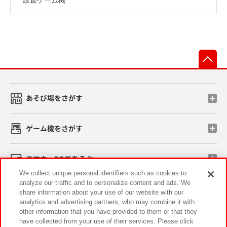
先
あそび場をさがす
ゲーム機をさがす
スマホ・PCであそぶ
We collect unique personal identifiers such as cookies to
analyze our traffic and to personalize content and ads. We
イベント・キャンペーン
share information about your use of our website with our
analytics and advertising partners, who may combine it with
other information that you have provided to them or that they
have collected from your use of their services. Please click