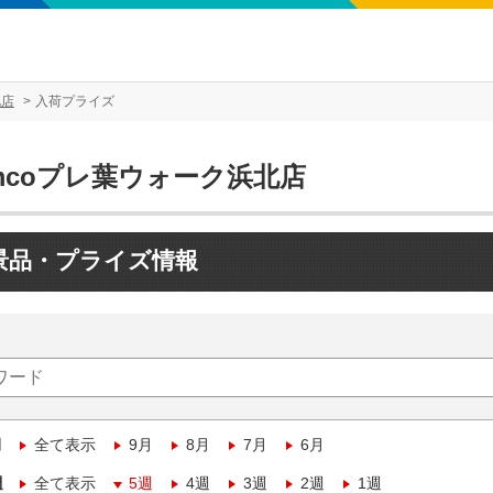
北店
入荷プライズ
mcoプレ葉ウォーク浜北店
景品・プライズ情報
月
全て表示
9月
8月
7月
6月
週
全て表示
5週
4週
3週
2週
1週