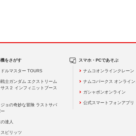
ム機をさがす
スマホ・PCであそぶ
ドルマスター TOURS
ナムコオンラインクレーン
動戦士ガンダム エクストリーム
ナムコパークス オンライ
ーサス２ インフィニットブース
ガシャポンオンライン
公式スマートフォンアプリ
ョジョの奇妙な冒険 ラストサバ
バー
鼓の達人
りスピリッツ