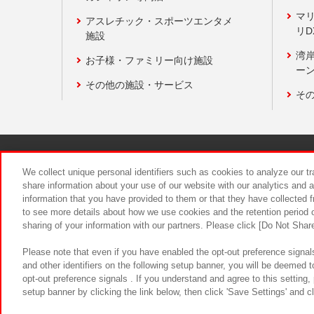
マ
アスレチック・スポーツエンタメ
リD
施設
湾
お子様・ファミリー向け施設
ーン
その他の施設・サービス
そ
関連会社
サステナビリティ
We collect unique personal identifiers such as cookies to analyze our t
share information about your use of our website with our analytics and 
information that you have provided to them or that they have collected f
食品のご提
to see more details about how we use cookies and the retention period o
sharing of your information with our partners. Please click [Do Not Shar
Please note that even if you have enabled the opt-out preference signals
and other identifiers on the following setup banner, you will be deemed 
opt-out preference signals . If you understand and agree to this setting
setup banner by clicking the link below, then click 'Save Settings' and c
©Bandai Namco Amusement Inc.
©Ba