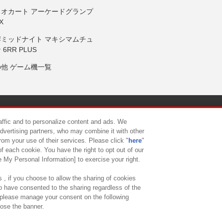
リオカート アーケードグランプ
X
岸ミッドナイト マキシマムチュ
 6RR PLUS
の他 ゲーム機一覧
サイトポリシー
プライバシーポリシー
ウェブアクセシビリティ方
raffic and to personalize content and ads. We
advertising partners, who may combine it with other
rom your use of their services. Please click "
here
"
供について
カスタマーハラスメント対応方針
よくあるご質問・
f each cookie. You have the right to opt out of our
e My Personal Information] to exercise your right.
 , if you choose to allow the sharing of cookies
to have consented to the sharing regardless of the
, please manage your consent on the following
lose the banner.
ndai Namco Amusement Lab Inc.
©Bandai Namco Experience Inc.
©HANAY