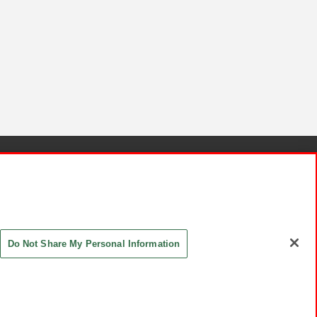
針と検証結果
お取引先さまとともに
お問い合わせ
Do Not Share My Personal Information
ASHIKI Co., Ltd. All Rights Reserved.