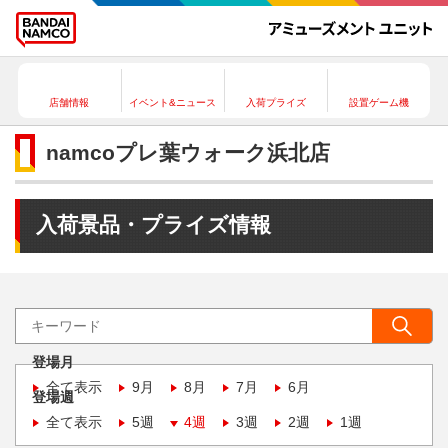
店舗情報
イベント&ニュース
入荷プライズ
設置ゲーム機
namcoプレ葉ウォーク浜北店
入荷景品・プライズ情報
登場月
全て表示
9月
8月
7月
6月
登場週
全て表示
5週
4週
3週
2週
1週