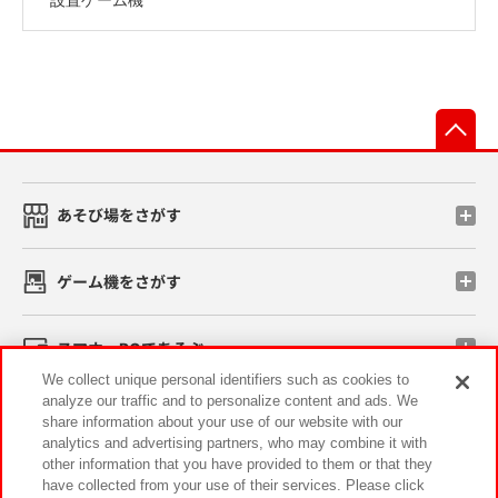
先
あそび場をさがす
ゲーム機をさがす
スマホ・PCであそぶ
We collect unique personal identifiers such as cookies to
analyze our traffic and to personalize content and ads. We
イベント・キャンペーン
share information about your use of our website with our
analytics and advertising partners, who may combine it with
other information that you have provided to them or that they
have collected from your use of their services. Please click