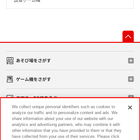
先
あそび場をさがす
ゲーム機をさがす
スマホ・PCであそぶ
We collect unique personal identifiers such as cookies to
analyze our traffic and to personalize content and ads. We
イベント・キャンペーン
share information about your use of our website with our
analytics and advertising partners, who may combine it with
other information that you have provided to them or that they
have collected from your use of their services. Please click