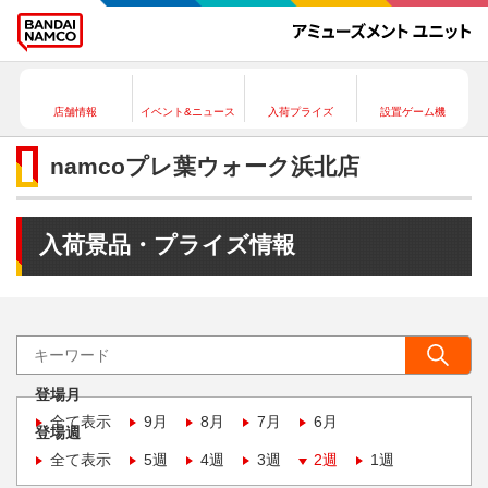
店舗情報
イベント&ニュース
入荷プライズ
設置ゲーム機
namcoプレ葉ウォーク浜北店
入荷景品・プライズ情報
登場月
全て表示
9月
8月
7月
6月
登場週
全て表示
5週
4週
3週
2週
1週