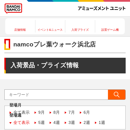
店舗情報
イベント&ニュース
入荷プライズ
設置ゲーム機
namcoプレ葉ウォーク浜北店
入荷景品・プライズ情報
登場月
全て表示
9月
8月
7月
6月
登場週
全て表示
5週
4週
3週
2週
1週