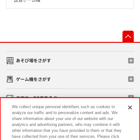
先
あそび場をさがす
ゲーム機をさがす
スマホ・PCであそぶ
We collect unique personal identifiers such as cookies to
analyze our traffic and to personalize content and ads. We
イベント・キャンペーン
share information about your use of our website with our
analytics and advertising partners, who may combine it with
other information that you have provided to them or that they
have collected from your use of their services. Please click