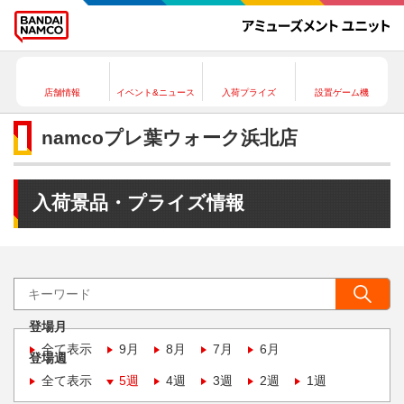
店舗情報
イベント&ニュース
入荷プライズ
設置ゲーム機
namcoプレ葉ウォーク浜北店
入荷景品・プライズ情報
登場月
全て表示
9月
8月
7月
6月
登場週
全て表示
5週
4週
3週
2週
1週