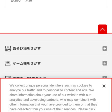
先
あそび場をさがす
ゲーム機をさがす
スマホ・PCであそぶ
We collect unique personal identifiers such as cookies to
analyze our traffic and to personalize content and ads. We
イベント・キャンペーン
share information about your use of our website with our
analytics and advertising partners, who may combine it with
other information that you have provided to them or that they
have collected from your use of their services. Please click