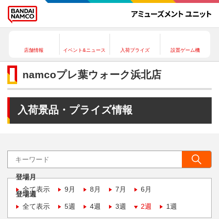
店舗情報
イベント&ニュース
入荷プライズ
設置ゲーム機
namcoプレ葉ウォーク浜北店
入荷景品・プライズ情報
登場月
全て表示
9月
8月
7月
6月
登場週
全て表示
5週
4週
3週
2週
1週