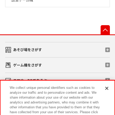
先
あそび場をさがす
ゲーム機をさがす
スマホ・PCであそぶ
We collect unique personal identifiers such as cookies to
analyze our traffic and to personalize content and ads. We
イベント・キャンペーン
share information about your use of our website with our
analytics and advertising partners, who may combine it with
other information that you have provided to them or that they
have collected from your use of their services. Please click