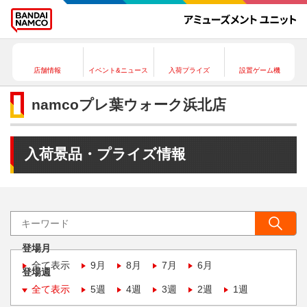
店舗情報
イベント&ニュース
入荷プライズ
設置ゲーム機
namcoプレ葉ウォーク浜北店
入荷景品・プライズ情報
登場月
全て表示
9月
8月
7月
6月
登場週
全て表示
5週
4週
3週
2週
1週