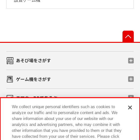
先
あそび場をさがす
ゲーム機をさがす
スマホ・PCであそぶ
We collect unique personal identifiers such as cookies to
analyze our traffic and to personalize content and ads. We
イベント・キャンペーン
share information about your use of our website with our
analytics and advertising partners, who may combine it with
other information that you have provided to them or that they
have collected from your use of their services. Please click