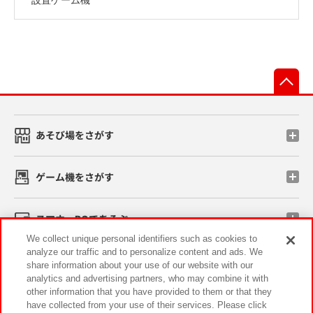
先
あそび場をさがす
ゲーム機をさがす
スマホ・PCであそぶ
We collect unique personal identifiers such as cookies to
analyze our traffic and to personalize content and ads. We
イベント・キャンペーン
share information about your use of our website with our
analytics and advertising partners, who may combine it with
other information that you have provided to them or that they
have collected from your use of their services. Please click