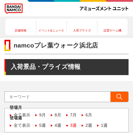
店舗情報
イベント&ニュース
入荷プライズ
設置ゲーム機
namcoプレ葉ウォーク浜北店
入荷景品・プライズ情報
登場月
全て表示
9月
8月
7月
6月
登場週
全て表示
5週
4週
3週
2週
1週