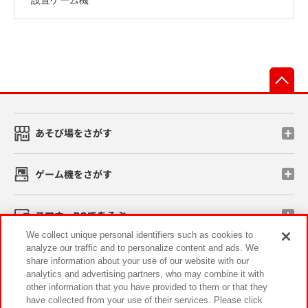
先
あそび場をさがす
ゲーム機をさがす
スマホ・PCであそぶ
We collect unique personal identifiers such as cookies to
analyze our traffic and to personalize content and ads. We
イベント・キャンペーン
share information about your use of our website with our
analytics and advertising partners, who may combine it with
other information that you have provided to them or that they
have collected from your use of their services. Please click