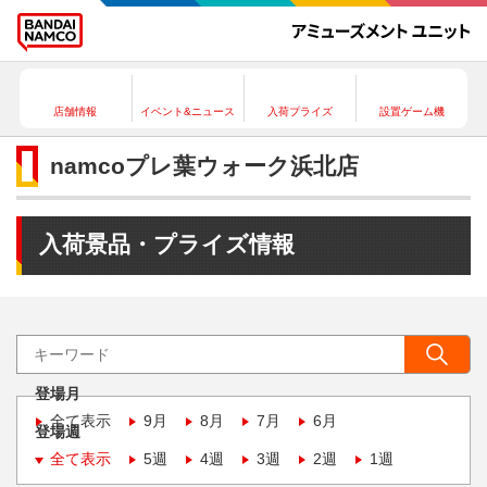
店舗情報
イベント&ニュース
入荷プライズ
設置ゲーム機
namcoプレ葉ウォーク浜北店
入荷景品・プライズ情報
登場月
全て表示
9月
8月
7月
6月
登場週
全て表示
5週
4週
3週
2週
1週