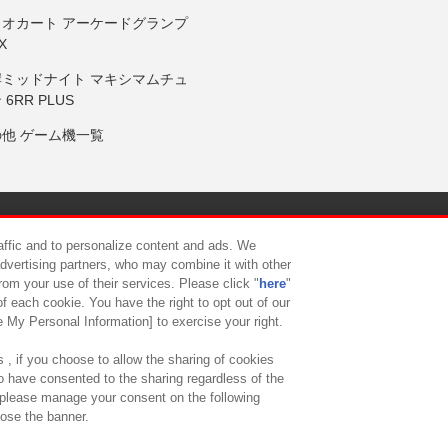
リオカート アーケードグランプ
X
岸ミッドナイト マキシマムチュ
 6RR PLUS
の他 ゲーム機一覧
サイトポリシー
プライバシーポリシー
ウェブアクセシビリティ方
raffic and to personalize content and ads. We
advertising partners, who may combine it with other
rom your use of their services. Please click "
here
"
供について
カスタマーハラスメント対応方針
よくあるご質問・
f each cookie. You have the right to opt out of our
e My Personal Information] to exercise your right.
 , if you choose to allow the sharing of cookies
to have consented to the sharing regardless of the
, please manage your consent on the following
lose the banner.
ndai Namco Amusement Lab Inc.
©Bandai Namco Experience Inc.
©HANAY