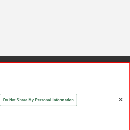
針と検証結果
お取引先さまとともに
お問い合わせ
Do Not Share My Personal Information
ASHIKI Co., Ltd. All Rights Reserved.