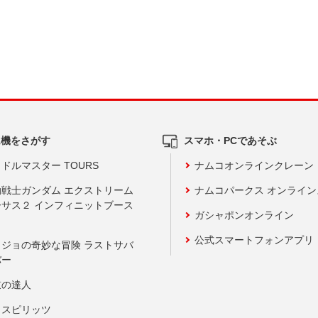
ム機をさがす
スマホ・PCであそぶ
ドルマスター TOURS
ナムコオンラインクレーン
動戦士ガンダム エクストリーム
ナムコパークス オンライ
ーサス２ インフィニットブース
ガシャポンオンライン
公式スマートフォンアプリ
ョジョの奇妙な冒険 ラストサバ
バー
鼓の達人
りスピリッツ