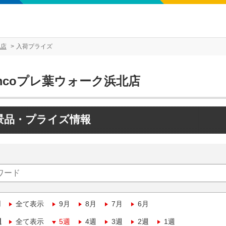
北店
入荷プライズ
mcoプレ葉ウォーク浜北店
景品・プライズ情報
月
全て表示
9月
8月
7月
6月
週
全て表示
5週
4週
3週
2週
1週