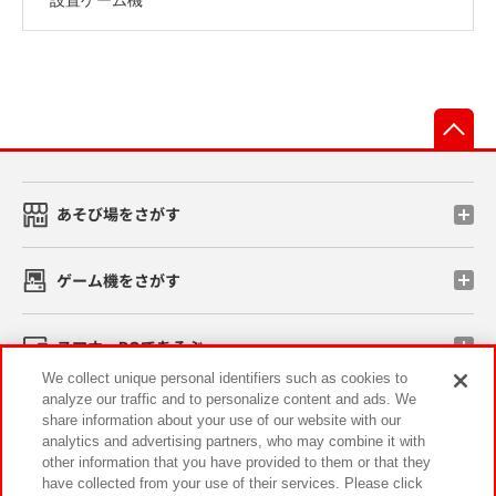
先
あそび場をさがす
ゲーム機をさがす
スマホ・PCであそぶ
We collect unique personal identifiers such as cookies to
analyze our traffic and to personalize content and ads. We
イベント・キャンペーン
share information about your use of our website with our
analytics and advertising partners, who may combine it with
other information that you have provided to them or that they
have collected from your use of their services. Please click