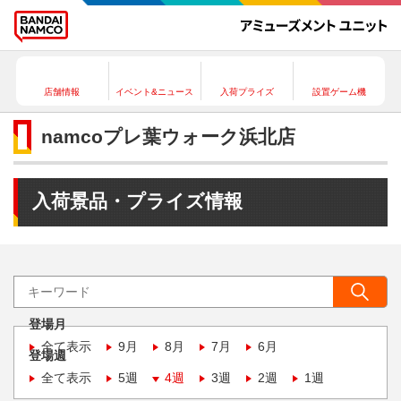
店舗情報
イベント&ニュース
入荷プライズ
設置ゲーム機
namcoプレ葉ウォーク浜北店
入荷景品・プライズ情報
登場月
全て表示
9月
8月
7月
6月
登場週
全て表示
5週
4週
3週
2週
1週