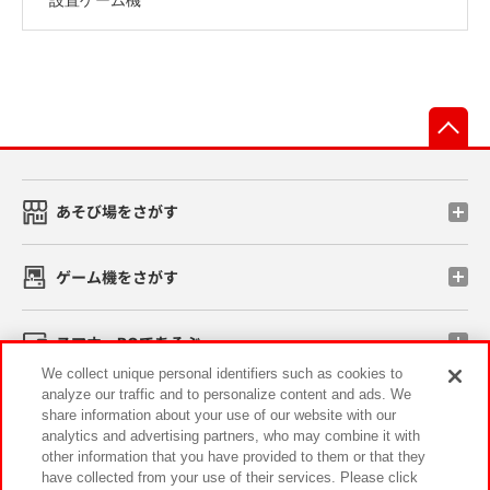
先
あそび場をさがす
ゲーム機をさがす
スマホ・PCであそぶ
We collect unique personal identifiers such as cookies to
analyze our traffic and to personalize content and ads. We
イベント・キャンペーン
share information about your use of our website with our
analytics and advertising partners, who may combine it with
other information that you have provided to them or that they
have collected from your use of their services. Please click