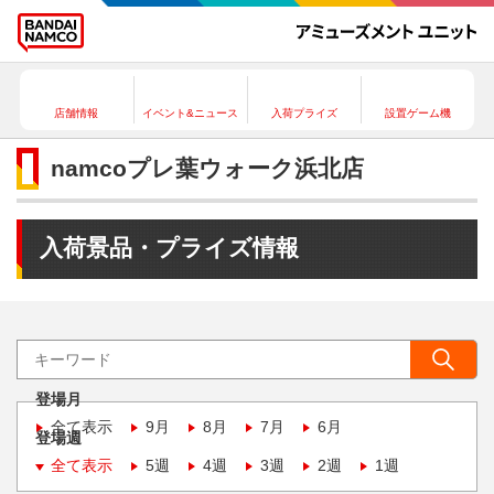
店舗情報
イベント&ニュース
入荷プライズ
設置ゲーム機
namcoプレ葉ウォーク浜北店
入荷景品・プライズ情報
登場月
全て表示
9月
8月
7月
6月
登場週
全て表示
5週
4週
3週
2週
1週