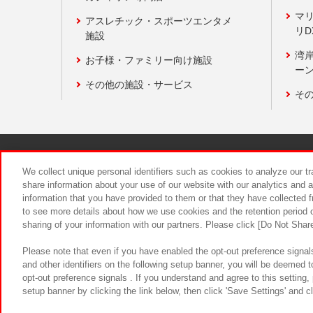
マ
アスレチック・スポーツエンタメ
リD
施設
湾
お子様・ファミリー向け施設
ーン
その他の施設・サービス
そ
関連会社
サステナビリティ
We collect unique personal identifiers such as cookies to analyze our t
share information about your use of our website with our analytics and 
information that you have provided to them or that they have collected f
食品のご提
to see more details about how we use cookies and the retention period o
sharing of your information with our partners. Please click [Do Not Shar
Please note that even if you have enabled the opt-out preference signals
and other identifiers on the following setup banner, you will be deemed 
opt-out preference signals . If you understand and agree to this setting
setup banner by clicking the link below, then click 'Save Settings' and c
©Bandai Namco Amusement Inc.
©Ba