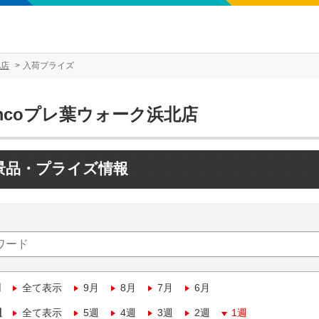
北店
入荷プライズ
mcoプレ葉ウォーク浜北店
景品・プライズ情報
月
全て表示
9月
8月
7月
6月
週
全て表示
5週
4週
3週
2週
1週