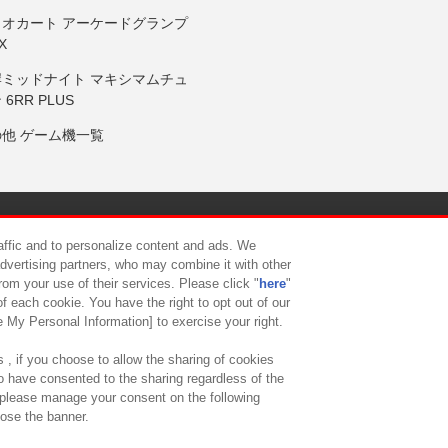
リオカート アーケードグランプ
X
岸ミッドナイト マキシマムチュ
 6RR PLUS
の他 ゲーム機一覧
サイトポリシー
プライバシーポリシー
ウェブアクセシビリティ方
raffic and to personalize content and ads. We
advertising partners, who may combine it with other
rom your use of their services. Please click "
here
"
供について
カスタマーハラスメント対応方針
よくあるご質問・
f each cookie. You have the right to opt out of our
e My Personal Information] to exercise your right.
 , if you choose to allow the sharing of cookies
to have consented to the sharing regardless of the
, please manage your consent on the following
lose the banner.
ndai Namco Amusement Lab Inc.
©Bandai Namco Experience Inc.
©HANAY