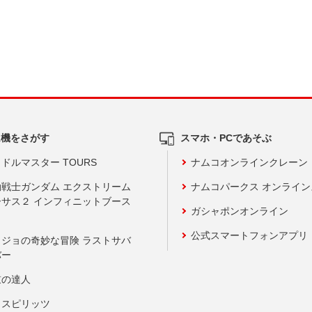
ム機をさがす
スマホ・PCであそぶ
ドルマスター TOURS
ナムコオンラインクレーン
動戦士ガンダム エクストリーム
ナムコパークス オンライ
ーサス２ インフィニットブース
ガシャポンオンライン
公式スマートフォンアプリ
ョジョの奇妙な冒険 ラストサバ
バー
鼓の達人
りスピリッツ