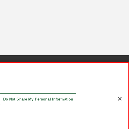
針と検証結果
お取引先さまとともに
お問い合わせ
Do Not Share My Personal Information
ASHIKI Co., Ltd. All Rights Reserved.