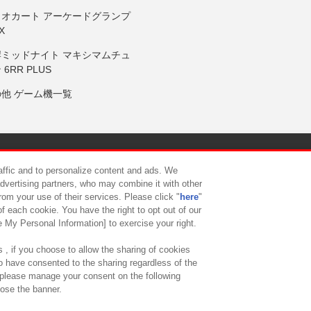
リオカート アーケードグランプ
X
岸ミッドナイト マキシマムチュ
 6RR PLUS
の他 ゲーム機一覧
サイトポリシー
プライバシーポリシー
ウェブアクセシビリティ方
raffic and to personalize content and ads. We
advertising partners, who may combine it with other
rom your use of their services. Please click "
here
"
供について
カスタマーハラスメント対応方針
よくあるご質問・
f each cookie. You have the right to opt out of our
e My Personal Information] to exercise your right.
 , if you choose to allow the sharing of cookies
to have consented to the sharing regardless of the
, please manage your consent on the following
lose the banner.
ndai Namco Amusement Lab Inc.
©Bandai Namco Experience Inc.
©HANAY