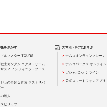
ム機をさがす
スマホ・PCであそぶ
ドルマスター TOURS
ナムコオンラインクレーン
動戦士ガンダム エクストリーム
ナムコパークス オンライ
ーサス２ インフィニットブース
ガシャポンオンライン
公式スマートフォンアプリ
ョジョの奇妙な冒険 ラストサバ
バー
鼓の達人
りスピリッツ