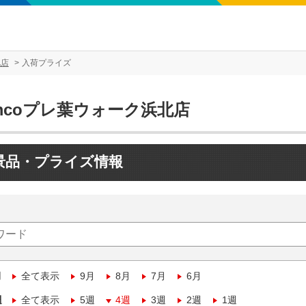
北店
入荷プライズ
mcoプレ葉ウォーク浜北店
景品・プライズ情報
月
全て表示
9月
8月
7月
6月
週
全て表示
5週
4週
3週
2週
1週