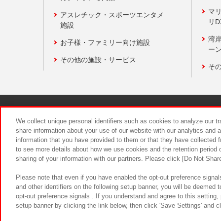
マ
アスレチック・スポーツエンタメ
リD
施設
湾
お子様・ファミリー向け施設
ーン
その他の施設・サービス
そ
関連会社
サステナビリティ
We collect unique personal identifiers such as cookies to analyze our t
share information about your use of our website with our analytics and 
information that you have provided to them or that they have collected f
食品のご提
to see more details about how we use cookies and the retention period o
sharing of your information with our partners. Please click [Do Not Shar
Please note that even if you have enabled the opt-out preference signals
and other identifiers on the following setup banner, you will be deemed 
opt-out preference signals . If you understand and agree to this setting
setup banner by clicking the link below, then click 'Save Settings' and c
©Bandai Namco Amusement Inc.
©Ba