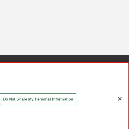
針と検証結果
お取引先さまとともに
お問い合わせ
Do Not Share My Personal Information
ASHIKI Co., Ltd. All Rights Reserved.