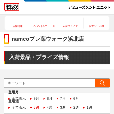
店舗情報
イベント&ニュース
入荷プライズ
設置ゲーム機
namcoプレ葉ウォーク浜北店
入荷景品・プライズ情報
登場月
全て表示
9月
8月
7月
6月
登場週
全て表示
5週
4週
3週
2週
1週