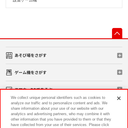
先
あそび場をさがす
ゲーム機をさがす
スマホ・PCであそぶ
We collect unique personal identifiers such as cookies to
analyze our traffic and to personalize content and ads. We
イベント・キャンペーン
share information about your use of our website with our
analytics and advertising partners, who may combine it with
other information that you have provided to them or that they
have collected from your use of their services. Please click