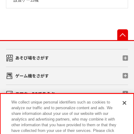
先
あそび場をさがす
ゲーム機をさがす
スマホ・PCであそぶ
We collect unique personal identifiers such as cookies to
analyze our traffic and to personalize content and ads. We
イベント・キャンペーン
share information about your use of our website with our
analytics and advertising partners, who may combine it with
other information that you have provided to them or that they
have collected from your use of their services. Please click