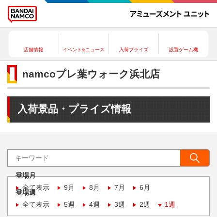
店舗情報
イベント&ニュース
入荷プライズ
設置ゲーム機
namcoプレ葉ウォーク浜北店
入荷景品・プライズ情報
登場月
全て表示
9月
8月
7月
6月
登場週
全て表示
5週
4週
3週
2週
1週