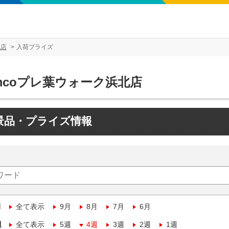
北店
入荷プライズ
mcoプレ葉ウォーク浜北店
景品・プライズ情報
月
全て表示
9月
8月
7月
6月
週
全て表示
5週
4週
3週
2週
1週