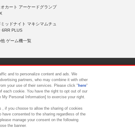
リオカート アーケードグランプ
X
岸ミッドナイト マキシマムチュ
 6RR PLUS
の他 ゲーム機一覧
サイトポリシー
プライバシーポリシー
ウェブアクセシビリティ方
raffic and to personalize content and ads. We
advertising partners, who may combine it with other
rom your use of their services. Please click "
here
"
供について
カスタマーハラスメント対応方針
よくあるご質問・
f each cookie. You have the right to opt out of our
e My Personal Information] to exercise your right.
 , if you choose to allow the sharing of cookies
to have consented to the sharing regardless of the
, please manage your consent on the following
lose the banner.
ndai Namco Amusement Lab Inc.
©Bandai Namco Experience Inc.
©HANAY