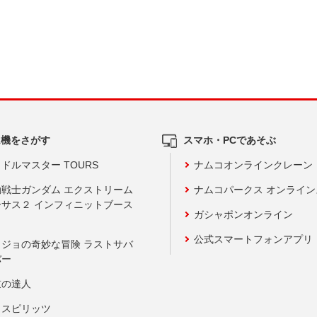
ム機をさがす
スマホ・PCであそぶ
ドルマスター TOURS
ナムコオンラインクレーン
動戦士ガンダム エクストリーム
ナムコパークス オンライ
ーサス２ インフィニットブース
ガシャポンオンライン
公式スマートフォンアプリ
ョジョの奇妙な冒険 ラストサバ
バー
鼓の達人
りスピリッツ