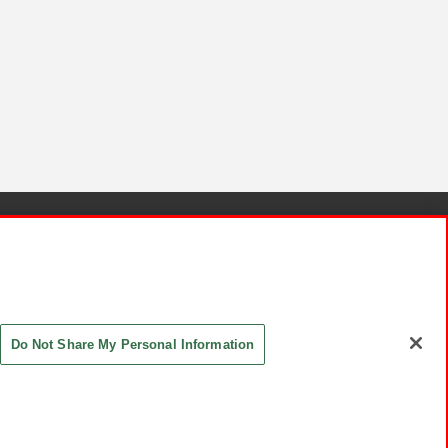
針と検証結果
お取引先さまとともに
お問い合わせ
Do Not Share My Personal Information
ASHIKI Co., Ltd. All Rights Reserved.