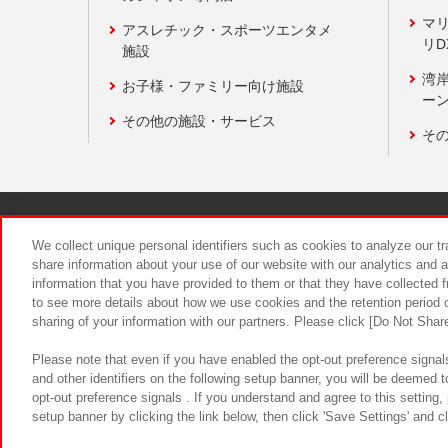
マ
アスレチック・スポーツエンタメ
リD
施設
湾
お子様・ファミリー向け施設
ーン
その他の施設・サービス
そ
関連会社
サステナビリティ
We collect unique personal identifiers such as cookies to analyze our t
share information about your use of our website with our analytics and 
information that you have provided to them or that they have collected f
食品のご提
to see more details about how we use cookies and the retention period o
sharing of your information with our partners. Please click [Do Not Shar
Please note that even if you have enabled the opt-out preference signals
and other identifiers on the following setup banner, you will be deemed 
opt-out preference signals . If you understand and agree to this setting
setup banner by clicking the link below, then click 'Save Settings' and c
©Bandai Namco Amusement Inc.
©Ba