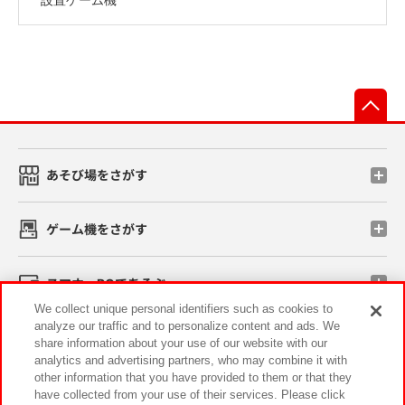
先
あそび場をさがす
ゲーム機をさがす
スマホ・PCであそぶ
We collect unique personal identifiers such as cookies to
analyze our traffic and to personalize content and ads. We
イベント・キャンペーン
share information about your use of our website with our
analytics and advertising partners, who may combine it with
other information that you have provided to them or that they
have collected from your use of their services. Please click