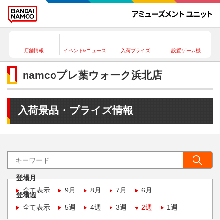
店舗情報
イベント&ニュース
入荷プライズ
設置ゲーム機
namcoプレ葉ウォーク浜北店
入荷景品・プライズ情報
登場月
全て表示
9月
8月
7月
6月
登場週
全て表示
5週
4週
3週
2週
1週