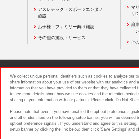
マ
アスレチック・スポーツエンタメ
リD
施設
湾
お子様・ファミリー向け施設
ーン
その他の施設・サービス
そ
関連会社
サステナビリティ
We collect unique personal identifiers such as cookies to analyze our t
share information about your use of our website with our analytics and 
information that you have provided to them or that they have collected f
食品のご提
to see more details about how we use cookies and the retention period o
sharing of your information with our partners. Please click [Do Not Shar
Please note that even if you have enabled the opt-out preference signals
and other identifiers on the following setup banner, you will be deemed 
opt-out preference signals . If you understand and agree to this setting
setup banner by clicking the link below, then click 'Save Settings' and c
©Bandai Namco Amusement Inc.
©Ba