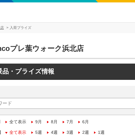
北店
入荷プライズ
mcoプレ葉ウォーク浜北店
景品・プライズ情報
月
全て表示
9月
8月
7月
6月
週
全て表示
5週
4週
3週
2週
1週