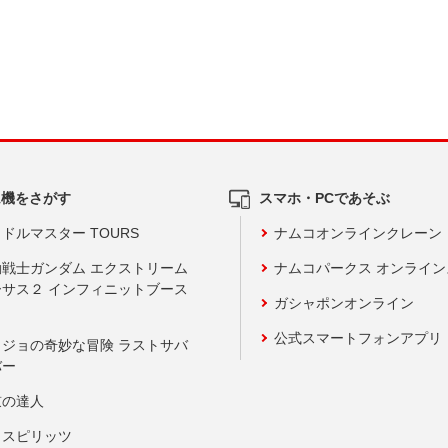
ム機をさがす
スマホ・PCであそぶ
ドルマスター TOURS
ナムコオンラインクレーン
動戦士ガンダム エクストリーム
ナムコパークス オンライ
ーサス２ インフィニットブース
ガシャポンオンライン
公式スマートフォンアプリ
ョジョの奇妙な冒険 ラストサバ
バー
鼓の達人
りスピリッツ