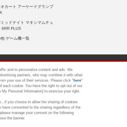
リオカート アーケードグランプ
X
岸ミッドナイト マキシマムチュ
 6RR PLUS
の他 ゲーム機一覧
サイトポリシー
プライバシーポリシー
ウェブアクセシビリティ方
raffic and to personalize content and ads. We
advertising partners, who may combine it with other
rom your use of their services. Please click "
here
"
供について
カスタマーハラスメント対応方針
よくあるご質問・
f each cookie. You have the right to opt out of our
e My Personal Information] to exercise your right.
 , if you choose to allow the sharing of cookies
to have consented to the sharing regardless of the
, please manage your consent on the following
lose the banner.
ndai Namco Amusement Lab Inc.
©Bandai Namco Experience Inc.
©HANAY