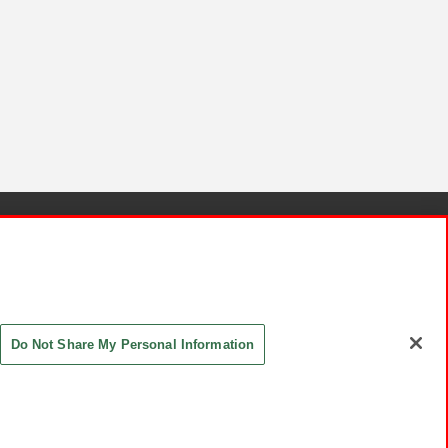
針と検証結果
お取引先さまとともに
お問い合わせ
Do Not Share My Personal Information
ASHIKI Co., Ltd. All Rights Reserved.