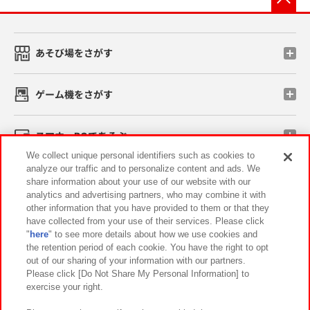
あそび場をさがす
ゲーム機をさがす
スマホ・PCであそぶ
We collect unique personal identifiers such as cookies to
analyze our traffic and to personalize content and ads. We
イベント・キャンペーン
share information about your use of our website with our
analytics and advertising partners, who may combine it with
other information that you have provided to them or that they
have collected from your use of their services. Please click
"
here
" to see more details about how we use cookies and
関連会社
サステナビリティ
サイトポリシー
the retention period of each cookie. You have the right to opt
out of our sharing of your information with our partners.
プライバシーポリシー
ウェブアクセシビリティ方針と検証結果
Please click [Do Not Share My Personal Information] to
exercise your right.
お取引先さまとともに
食品のご提供について