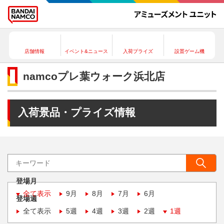
店舗情報
イベント&ニュース
入荷プライズ
設置ゲーム機
namcoプレ葉ウォーク浜北店
入荷景品・プライズ情報
登場月
全て表示
9月
8月
7月
6月
登場週
全て表示
5週
4週
3週
2週
1週