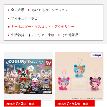
全て表示
ぬいぐるみ・クッション
フィギュア・ホビー
キーホルダー・マスコット・アクセサリー
生活雑貨・インテリア・小物
その他景品
7
2
7
1
2026年
月
日～登場
2026年
月第
週～登場