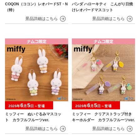
COQON（ココン）レオパードST・N
パンダ ハローキティ こんがり日焼
（特）
けレオパードマスコット
6
5
6
5
2026年
月
日～登場
2026年
月
日～登場
ミッフィー ぬいぐるみマスコッ
ミッフィー クリアストラップ付き
ト カラフルフルーツver.
キーホルダー カラフルフルーツver.