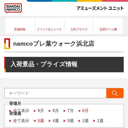
店舗情報
イベント&ニュース
入荷プライズ
設置ゲーム機
namcoプレ葉ウォーク浜北店
入荷景品・プライズ情報
登場月
全て表示
9月
8月
7月
6月
登場週
全て表示
5週
4週
3週
2週
1週