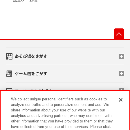
先
あそび場をさがす
ゲーム機をさがす
スマホ・PCであそぶ
We collect unique personal identifiers such as cookies to
analyze our traffic and to personalize content and ads. We
イベント・キャンペーン
share information about your use of our website with our
analytics and advertising partners, who may combine it with
other information that you have provided to them or that they
have collected from your use of their services. Please click