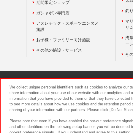
太
期間限定ショップ
釣
ガシャポン専門店
マ
アスレチック・スポーツエンタメ
リD
施設
湾
お子様・ファミリー向け施設
ーン
その他の施設・サービス
そ
関連会社
サステナビリティ
We collect unique personal identifiers such as cookies to analyze our t
share information about your use of our website with our analytics and 
information that you have provided to them or that they have collected f
食品のご提
to see more details about how we use cookies and the retention period o
sharing of your information with our partners. Please click [Do Not Shar
Please note that even if you have enabled the opt-out preference signals
and other identifiers on the following setup banner, you will be deemed 
opt-out preference signals . If you understand and agree to this setting