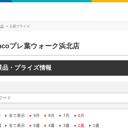
北店
入荷プライズ
mcoプレ葉ウォーク浜北店
景品・プライズ情報
月
全て表示
9月
8月
7月
6月
週
全て表示
5週
4週
3週
2週
1週