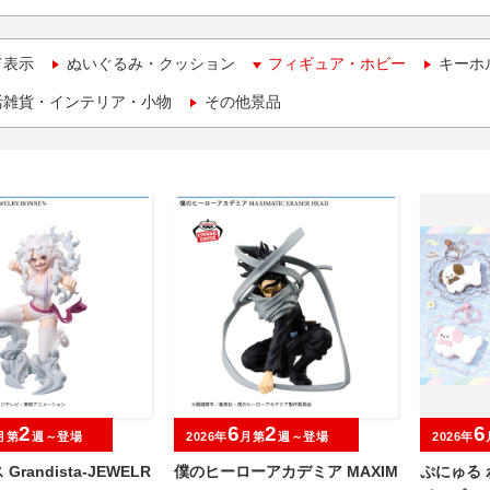
て表示
ぬいぐるみ・クッション
フィギュア・ホビー
キーホ
活雑貨・インテリア・小物
その他景品
2
6
2
6
月第
週～登場
2026年
月第
週～登場
2026年
randista-JEWELR
僕のヒーローアカデミア MAXIM
ぷにゅる