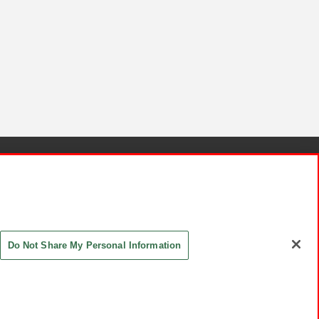
針と検証結果
お取引先さまとともに
お問い合わせ
Do Not Share My Personal Information
ASHIKI Co., Ltd. All Rights Reserved.