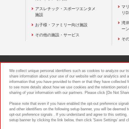
マ
アスレチック・スポーツエンタメ
リD
施設
湾
お子様・ファミリー向け施設
ーン
その他の施設・サービス
そ
関連会社
サステナビリティ
We collect unique personal identifiers such as cookies to analyze our t
share information about your use of our website with our analytics and 
information that you have provided to them or that they have collected f
食品のご提
to see more details about how we use cookies and the retention period o
sharing of your information with our partners. Please click [Do Not Shar
Please note that even if you have enabled the opt-out preference signals
and other identifiers on the following setup banner, you will be deemed 
opt-out preference signals . If you understand and agree to this setting
setup banner by clicking the link below, then click 'Save Settings' and c
©Bandai Namco Amusement Inc.
©Ba