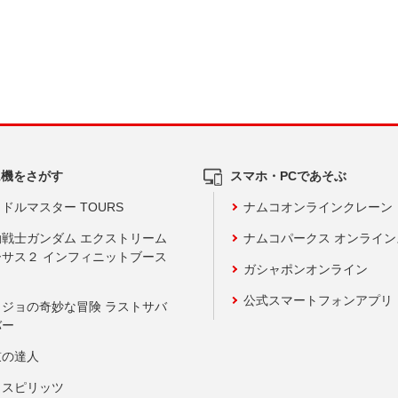
ム機をさがす
スマホ・PCであそぶ
ドルマスター TOURS
ナムコオンラインクレーン
動戦士ガンダム エクストリーム
ナムコパークス オンライ
ーサス２ インフィニットブース
ガシャポンオンライン
公式スマートフォンアプリ
ョジョの奇妙な冒険 ラストサバ
バー
鼓の達人
りスピリッツ