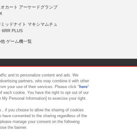
リオカート アーケードグランプ
X
岸ミッドナイト マキシマムチュ
 6RR PLUS
の他 ゲーム機一覧
サイトポリシー
プライバシーポリシー
ウェブアクセシビリティ方
raffic and to personalize content and ads. We
advertising partners, who may combine it with other
rom your use of their services. Please click "
here
"
供について
カスタマーハラスメント対応方針
よくあるご質問・
f each cookie. You have the right to opt out of our
e My Personal Information] to exercise your right.
 , if you choose to allow the sharing of cookies
to have consented to the sharing regardless of the
, please manage your consent on the following
lose the banner.
ndai Namco Amusement Lab Inc.
©Bandai Namco Experience Inc.
©HANAY