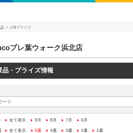
北店
入荷プライズ
mcoプレ葉ウォーク浜北店
景品・プライズ情報
月
全て表示
9月
8月
7月
6月
週
全て表示
5週
4週
3週
2週
1週