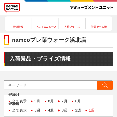
店舗情報
イベント&ニュース
入荷プライズ
設置ゲーム機
namcoプレ葉ウォーク浜北店
入荷景品・プライズ情報
登場月
全て表示
9月
8月
7月
6月
登場週
全て表示
5週
4週
3週
2週
1週