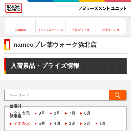
店舗情報
イベント&ニュース
入荷プライズ
設置ゲーム機
namcoプレ葉ウォーク浜北店
入荷景品・プライズ情報
登場月
全て表示
9月
8月
7月
6月
登場週
全て表示
5週
4週
3週
2週
1週