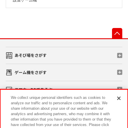
先
あそび場をさがす
ゲーム機をさがす
スマホ・PCであそぶ
We collect unique personal identifiers such as cookies to
analyze our traffic and to personalize content and ads. We
イベント・キャンペーン
share information about your use of our website with our
analytics and advertising partners, who may combine it with
other information that you have provided to them or that they
have collected from your use of their services. Please click