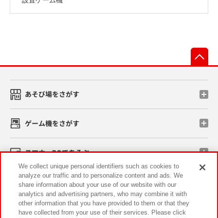
先
あそび場をさがす
ゲーム機をさがす
スマホ・PCであそぶ
We collect unique personal identifiers such as cookies to
analyze our traffic and to personalize content and ads. We
イベント・キャンペーン
share information about your use of our website with our
analytics and advertising partners, who may combine it with
other information that you have provided to them or that they
have collected from your use of their services. Please click