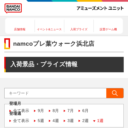
店舗情報
イベント&ニュース
入荷プライズ
設置ゲーム機
namcoプレ葉ウォーク浜北店
入荷景品・プライズ情報
登場月
全て表示
9月
8月
7月
6月
登場週
全て表示
5週
4週
3週
2週
1週