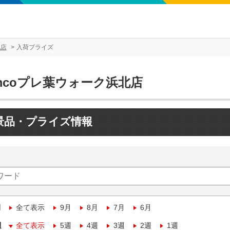
北店
入荷プライズ
mcoプレ葉ウォーク浜北店
景品・プライズ情報
月
全て表示
9月
8月
7月
6月
週
全て表示
5週
4週
3週
2週
1週