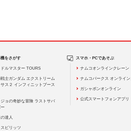
ム機をさがす
スマホ・PCであそぶ
ドルマスター TOURS
ナムコオンラインクレーン
動戦士ガンダム エクストリーム
ナムコパークス オンライ
ーサス２ インフィニットブース
ガシャポンオンライン
公式スマートフォンアプリ
ョジョの奇妙な冒険 ラストサバ
バー
鼓の達人
りスピリッツ