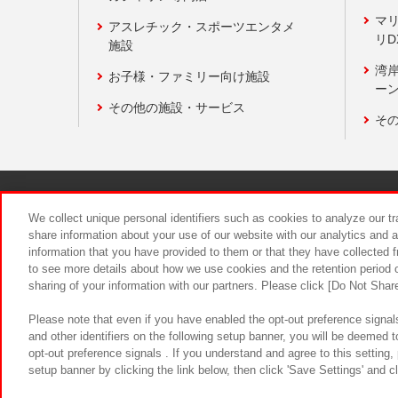
マ
アスレチック・スポーツエンタメ
リD
施設
湾
お子様・ファミリー向け施設
ーン
その他の施設・サービス
そ
関連会社
サステナビリティ
We collect unique personal identifiers such as cookies to analyze our t
share information about your use of our website with our analytics and 
information that you have provided to them or that they have collected f
食品のご提
to see more details about how we use cookies and the retention period o
sharing of your information with our partners. Please click [Do Not Shar
Please note that even if you have enabled the opt-out preference signals
and other identifiers on the following setup banner, you will be deemed 
opt-out preference signals . If you understand and agree to this setting
setup banner by clicking the link below, then click 'Save Settings' and c
©Bandai Namco Amusement Inc.
©Ba