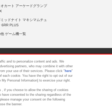
リオカート アーケードグランプ
X
岸ミッドナイト マキシマムチュ
 6RR PLUS
の他 ゲーム機一覧
サイトポリシー
プライバシーポリシー
ウェブアクセシビリティ方
raffic and to personalize content and ads. We
advertising partners, who may combine it with other
rom your use of their services. Please click "
here
"
供について
カスタマーハラスメント対応方針
よくあるご質問・
f each cookie. You have the right to opt out of our
e My Personal Information] to exercise your right.
 , if you choose to allow the sharing of cookies
to have consented to the sharing regardless of the
, please manage your consent on the following
lose the banner.
ndai Namco Amusement Lab Inc.
©Bandai Namco Experience Inc.
©HANAY