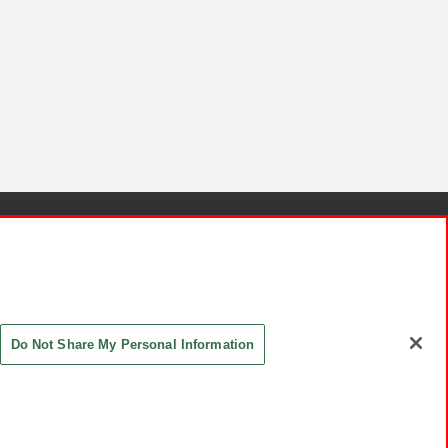
針と検証結果
お取引先さまとともに
お問い合わせ
Do Not Share My Personal Information
ASHIKI Co., Ltd. All Rights Reserved.