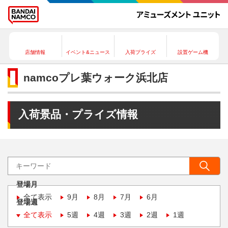
店舗情報
イベント&ニュース
入荷プライズ
設置ゲーム機
namcoプレ葉ウォーク浜北店
入荷景品・プライズ情報
登場月
全て表示
9月
8月
7月
6月
登場週
全て表示
5週
4週
3週
2週
1週