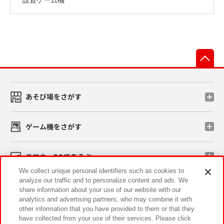
先
あそび場をさがす
ゲーム機をさがす
スマホ・PCであそぶ
We collect unique personal identifiers such as cookies to
analyze our traffic and to personalize content and ads. We
イベント・キャンペーン
share information about your use of our website with our
analytics and advertising partners, who may combine it with
other information that you have provided to them or that they
have collected from your use of their services. Please click