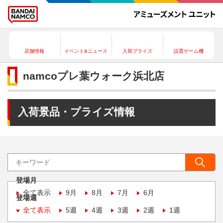
店舗情報
イベント&ニュース
入荷プライズ
設置ゲーム機
namcoプレ葉ウォーク浜北店
入荷景品・プライズ情報
登場月
全て表示
9月
8月
7月
6月
登場週
全て表示
5週
4週
3週
2週
1週