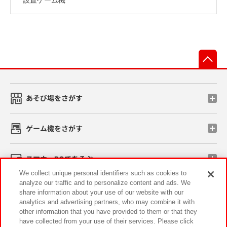
先
あそび場をさがす
ゲーム機をさがす
スマホ・PCであそぶ
We collect unique personal identifiers such as cookies to
analyze our traffic and to personalize content and ads. We
イベント・キャンペーン
share information about your use of our website with our
analytics and advertising partners, who may combine it with
other information that you have provided to them or that they
have collected from your use of their services. Please click