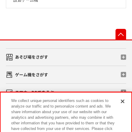
先
あそび場をさがす
ゲーム機をさがす
スマホ・PCであそぶ
We collect unique personal identifiers such as cookies to
analyze our traffic and to personalize content and ads. We
イベント・キャンペーン
share information about your use of our website with our
analytics and advertising partners, who may combine it with
other information that you have provided to them or that they
have collected from your use of their services. Please click