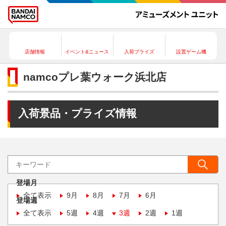
店舗情報
イベント&ニュース
入荷プライズ
設置ゲーム機
namcoプレ葉ウォーク浜北店
入荷景品・プライズ情報
登場月
全て表示
9月
8月
7月
6月
登場週
全て表示
5週
4週
3週
2週
1週