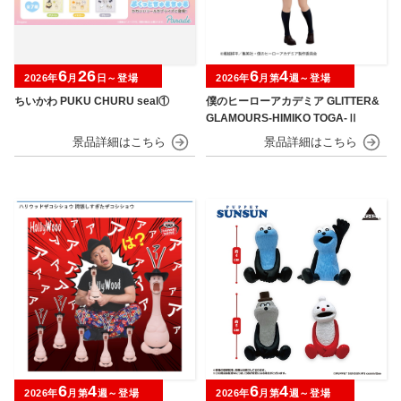
6
26
6
4
2026年
月
日～登場
2026年
月第
週～登場
ちいかわ PUKU CHURU seal①
僕のヒーローアカデミア GLITTER&
GLAMOURS-HIMIKO TOGA-Ⅱ
6
4
6
4
2026年
月第
週～登場
2026年
月第
週～登場