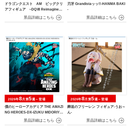
ドラゴンクエスト AM ビッグクリ
刃牙 Grandistaッッ!!-HANMA BAKI
アフィギュア ~DQⅦ Reimagined
-
発売記念編~
8
5
8
5
2026年
月第
週～登場
2026年
月第
週～登場
僕のヒーローアカデミア THE AMAZI
葬送のフリーレン フィギュア-うお～
NG HEROES-DX-IZUKU MIDORIYA
ん-
OVERLAY Ⅱ