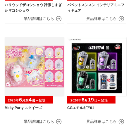
ハリウッドザコシショウ 誇張しすぎ
パペットスンスン インテリアミニフ
たザコシショウ
ィギュア
6
4
6
19
2026年
月第
週～登場
2026年
月
日～登場
Melty Party スクイーズ
CGエモルギア01