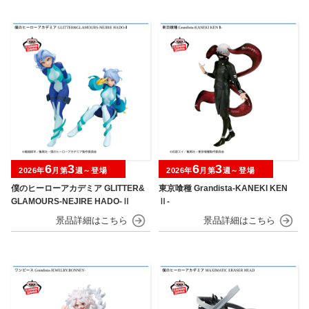
6
3
6
3
2026年
月第
週～登場
2026年
月第
週～登場
僕のヒーローアカデミア GLITTER&
東京喰種 Grandista-KANEKI KEN
GLAMOURS-NEJIRE HADO-Ⅱ
Ⅱ-