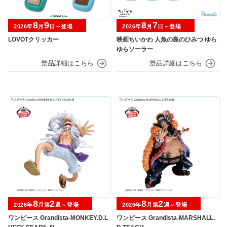
8
9
8
7
2026年
月
日～登場
2026年
月
日～登場
LOVOTクリッカー
映画ちいかわ 人魚の島のひみつ ゆら
ゆらソーラー
8
2
8
2
2026年
月第
週～登場
2026年
月第
週～登場
ワンピース Grandista-MONKEY.D.L
ワンピース Grandista-MARSHALL.