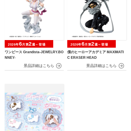
6
2
6
2
2026年
月第
週～登場
2026年
月第
週～登場
ワンピース Grandista-JEWELRY.BO
僕のヒーローアカデミア MAXIMATI
NNEY-
C ERASER HEAD