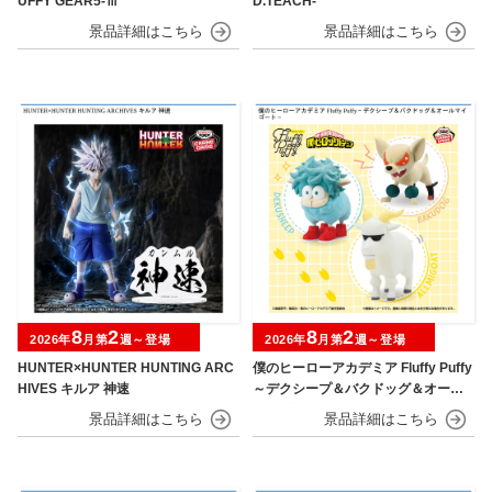
UFFY GEAR5-Ⅲ
D.TEACH-
8
2
8
2
2026年
月第
週～登場
2026年
月第
週～登場
HUNTER×HUNTER HUNTING ARC
僕のヒーローアカデミア Fluffy Puffy
HIVES キルア 神速
～デクシープ＆バクドッグ＆オール
マイゴート～