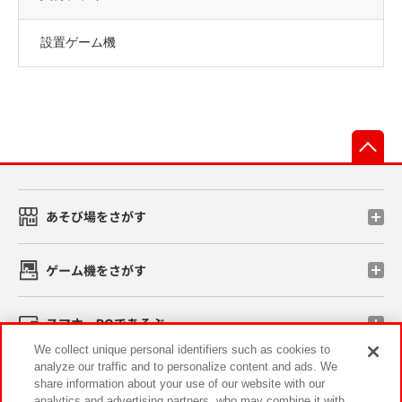
設置ゲーム機
先
あそび場をさがす
ゲーム機をさがす
スマホ・PCであそぶ
We collect unique personal identifiers such as cookies to
analyze our traffic and to personalize content and ads. We
イベント・キャンペーン
share information about your use of our website with our
analytics and advertising partners, who may combine it with