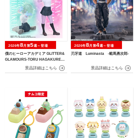
8
5
8
4
2026年
月第
週～登場
2026年
月第
週～登場
僕のヒーローアカデミア GLITTER&
刃牙道 Luminasta ‐範馬勇次郎‐
GLAMOURS-TORU HAGAKURE＆
MINA ASHIDO-