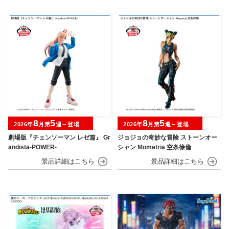
8
5
8
5
2026年
月第
週～登場
2026年
月第
週～登場
劇場版『チェンソーマン レゼ篇』 Gr
ジョジョの奇妙な冒険 ストーンオー
andista-POWER-
シャン Mometria 空条徐倫