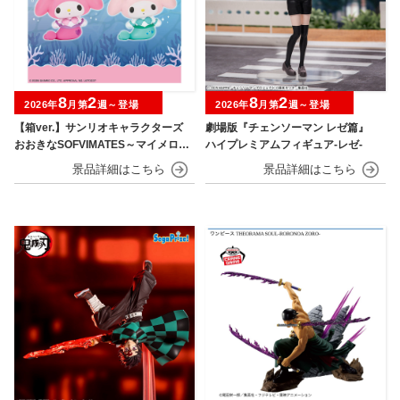
8
2
8
2
2026年
月第
週～登場
2026年
月第
週～登場
【箱ver.】サンリオキャラクターズ
劇場版『チェンソーマン レゼ篇』
おおきなSOFVIMATES～マイメロデ
ハイプレミアムフィギュア‐レゼ‐
ィ マーメイドver. ～