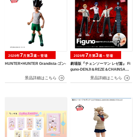
7
3
7
3
2026年
月第
週～登場
2026年
月第
週～登場
HUNTER×HUNTER Grandista-ゴン-
劇場版『チェンソーマン レゼ篇』 Fi
guno-DENJI＆REZE＆CHAINSAW
MAN＆BOMB-