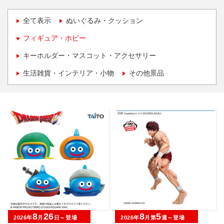
全て表示
ぬいぐるみ・クッション
フィギュア・ホビー
キーホルダー・マスコット・アクセサリー
生活雑貨・インテリア・小物
その他景品
8
26
8
5
2026年
月
日～登場
2026年
月第
週～登場