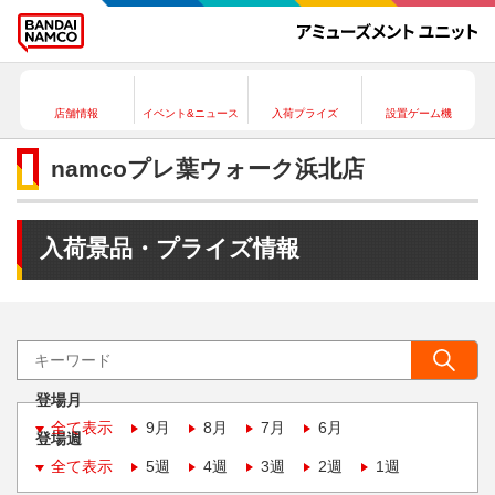
店舗情報
イベント&ニュース
入荷プライズ
設置ゲーム機
namcoプレ葉ウォーク浜北店
入荷景品・プライズ情報
登場月
全て表示
9月
8月
7月
6月
登場週
全て表示
5週
4週
3週
2週
1週