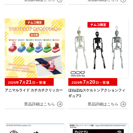
7
21
7
20
2026年
月
日～登場
2026年
月
日～登場
アニマルライド カチカチクリッカー
ほねほねスケルトンアクションフィ
ギュア3