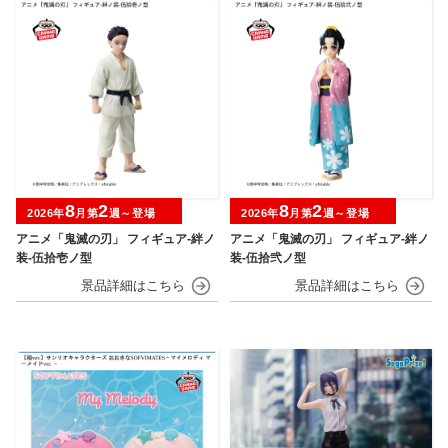
8
2
8
2
2026年
月第
週～登場
2026年
月第
週～登場
アニメ「鬼滅の刃」 フィギュア-絆ノ
アニメ「鬼滅の刃」 フィギュア-絆ノ
装-伍拾壱ノ型
装-伍拾弐ノ型