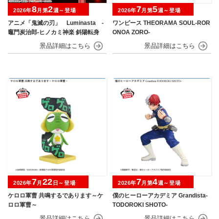
8
2
7
5
2026年
月第
週～登場
2026年
月第
週～登場
アニメ「鬼滅の刃」 Luminasta ‐
ワンピース THEORAMA SOUL-ROR
竈門炭治郎‐ヒノカミ神楽 斜陽転身
ONOA ZORO-
7
22
7
4
2026年
月
日～登場
2026年
月第
週～登場
ケロロ軍曹 共鳴するであります～ケ
僕のヒーローアカデミア Grandista-
ロロ軍曹～
TODOROKI SHOTO-