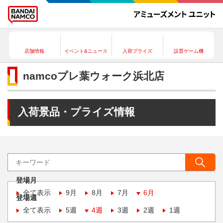
店舗情報
イベント&ニュース
入荷プライズ
設置ゲーム機
namcoプレ葉ウォーク浜北店
入荷景品・プライズ情報
登場月
全て表示
9月
8月
7月
6月
登場週
全て表示
5週
4週
3週
2週
1週