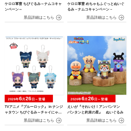
ケロロ軍曹 ちびぐるみ～ナムコキャ
ケロロ軍曹 めちゃもふぐっとぬいぐ
ンペーン～
るみ－ナムコキャンペーン－
6
26
6
26
2026年
月
日～登場
2026年
月
日～登場
TVアニメ『ブルーロック』 in ナンジ
えいが『それいけ！アンパンマン
ャタウン ちびぐるみ～チャイにゃFe
パンタンと約束の星』 ぬいぐるみ
s～