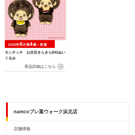
6
4
2026年
月第
週～登場
モンチッチ お目目きらきらBIGぬい
ぐるみ
namcoプレ葉ウォーク浜北店
店舗情報