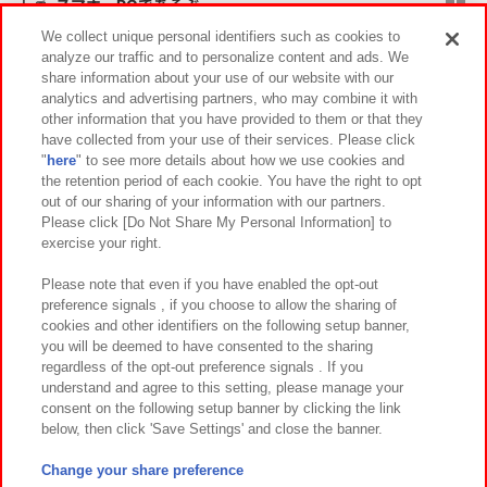
スマホ・PCであそぶ
We collect unique personal identifiers such as cookies to
analyze our traffic and to personalize content and ads. We
イベント・キャンペーン
share information about your use of our website with our
analytics and advertising partners, who may combine it with
other information that you have provided to them or that they
have collected from your use of their services. Please click
"
here
" to see more details about how we use cookies and
関連会社
サステナビリティ
サイトポリシー
the retention period of each cookie. You have the right to opt
out of our sharing of your information with our partners.
プライバシーポリシー
ウェブアクセシビリティ方針と検証結果
Please click [Do Not Share My Personal Information] to
exercise your right.
お取引先さまとともに
食品のご提供について
カスタマーハラスメント対応方針
よくあるご質問・お問い合わせ
Please note that even if you have enabled the opt-out
preference signals , if you choose to allow the sharing of
cookies and other identifiers on the following setup banner,
you will be deemed to have consented to the sharing
regardless of the opt-out preference signals . If you
understand and agree to this setting, please manage your
consent on the following setup banner by clicking the link
below, then click 'Save Settings' and close the banner.
©Bandai Namco Amusement Inc.
©Bandai Namco Amusement Lab Inc.
Change your share preference
©Bandai Namco Experience Inc.