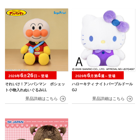
6
26
6
4
2026年
月
日～登場
2026年
月第
週～登場
それいけ！アンパンマン ポシェッ
ハローキティ ナイトパープルドール
ト小物入れぬいぐるみLL
GJ