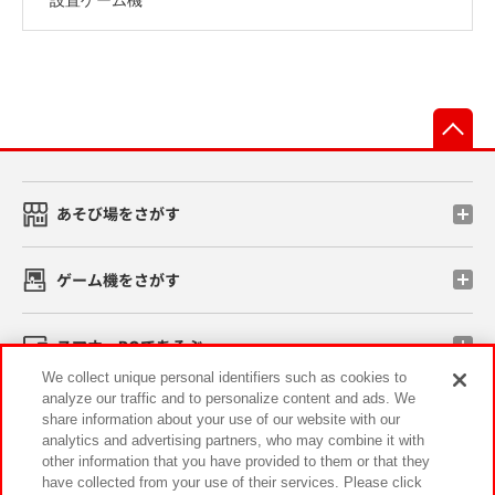
先
あそび場をさがす
ゲーム機をさがす
スマホ・PCであそぶ
We collect unique personal identifiers such as cookies to
analyze our traffic and to personalize content and ads. We
イベント・キャンペーン
share information about your use of our website with our
analytics and advertising partners, who may combine it with
other information that you have provided to them or that they
have collected from your use of their services. Please click