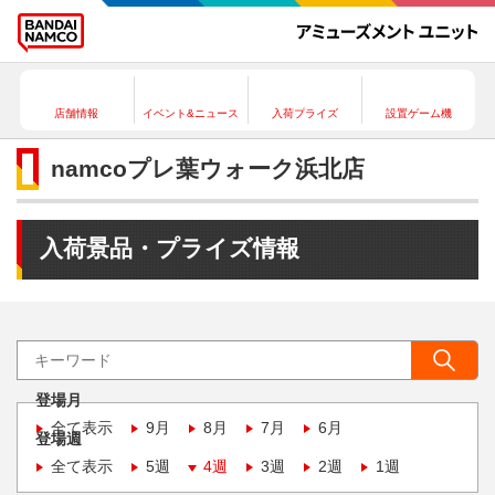
店舗情報
イベント&ニュース
入荷プライズ
設置ゲーム機
namcoプレ葉ウォーク浜北店
入荷景品・プライズ情報
登場月
全て表示
9月
8月
7月
6月
登場週
全て表示
5週
4週
3週
2週
1週