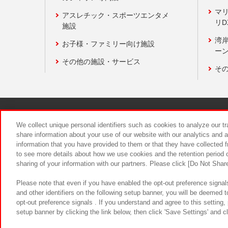
マ
アスレチック・スポーツエンタメ
リD
施設
湾
お子様・ファミリー向け施設
ーン
その他の施設・サービス
そ
関連会社
サステナビリティ
We collect unique personal identifiers such as cookies to analyze our t
share information about your use of our website with our analytics and 
information that you have provided to them or that they have collected f
食品のご提
to see more details about how we use cookies and the retention period o
sharing of your information with our partners. Please click [Do Not Shar
Please note that even if you have enabled the opt-out preference signals
and other identifiers on the following setup banner, you will be deemed 
opt-out preference signals . If you understand and agree to this setting
setup banner by clicking the link below, then click 'Save Settings' and c
©Bandai Namco Amusement Inc.
©Ba