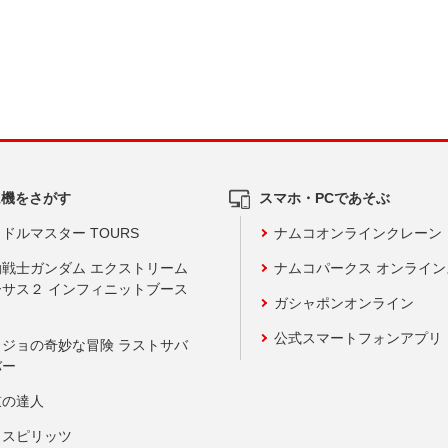
ム機をさがす
スマホ・PCであそぶ
ドルマスター TOURS
ナムコオンラインクレーン
動戦士ガンダム エクストリーム
ナムコパークス オンライ
ーサス２ インフィニットブース
ガシャポンオンライン
公式スマートフォンアプリ
ョジョの奇妙な冒険 ラストサバ
バー
鼓の達人
りスピリッツ