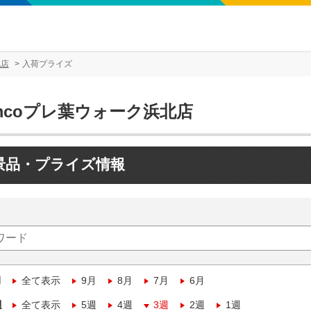
北店
入荷プライズ
mcoプレ葉ウォーク浜北店
景品・プライズ情報
月
全て表示
9月
8月
7月
6月
週
全て表示
5週
4週
3週
2週
1週