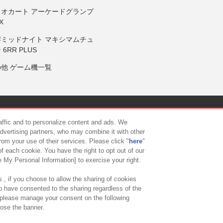
リオカート アーケードグランプ
X
岸ミッドナイト マキシマムチュ
 6RR PLUS
の他 ゲーム機一覧
サイトポリシー
プライバシーポリシー
ウェブアクセシビリティ方
raffic and to personalize content and ads. We
advertising partners, who may combine it with other
rom your use of their services. Please click "
here
"
供について
カスタマーハラスメント対応方針
よくあるご質問・
f each cookie. You have the right to opt out of our
e My Personal Information] to exercise your right.
 , if you choose to allow the sharing of cookies
to have consented to the sharing regardless of the
, please manage your consent on the following
lose the banner.
ndai Namco Amusement Lab Inc.
©Bandai Namco Experience Inc.
©HANAY