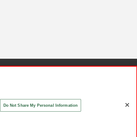
針と検証結果
お取引先さまとともに
お問い合わせ
Do Not Share My Personal Information
ASHIKI Co., Ltd. All Rights Reserved.