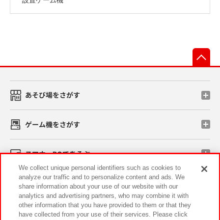
先
あそび場をさがす
ゲーム機をさがす
スマホ・PCであそぶ
We collect unique personal identifiers such as cookies to
analyze our traffic and to personalize content and ads. We
イベント・キャンペーン
share information about your use of our website with our
analytics and advertising partners, who may combine it with
other information that you have provided to them or that they
have collected from your use of their services. Please click