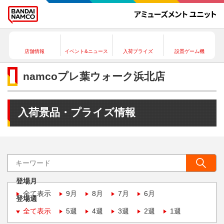
店舗情報
イベント&ニュース
入荷プライズ
設置ゲーム機
namcoプレ葉ウォーク浜北店
入荷景品・プライズ情報
登場月
全て表示
9月
8月
7月
6月
登場週
全て表示
5週
4週
3週
2週
1週