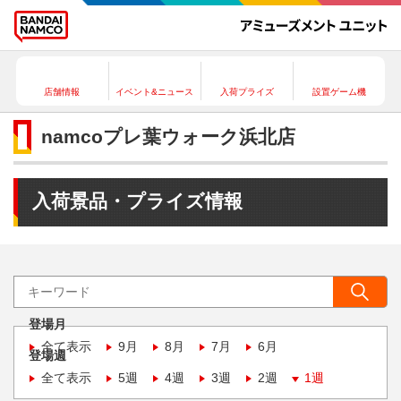
店舗情報
イベント&ニュース
入荷プライズ
設置ゲーム機
namcoプレ葉ウォーク浜北店
入荷景品・プライズ情報
登場月
全て表示
9月
8月
7月
6月
登場週
全て表示
5週
4週
3週
2週
1週