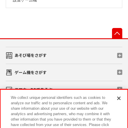
先
あそび場をさがす
ゲーム機をさがす
スマホ・PCであそぶ
We collect unique personal identifiers such as cookies to
analyze our traffic and to personalize content and ads. We
イベント・キャンペーン
share information about your use of our website with our
analytics and advertising partners, who may combine it with
other information that you have provided to them or that they
have collected from your use of their services. Please click