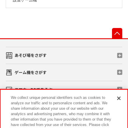
先
あそび場をさがす
ゲーム機をさがす
スマホ・PCであそぶ
We collect unique personal identifiers such as cookies to
analyze our traffic and to personalize content and ads. We
イベント・キャンペーン
share information about your use of our website with our
analytics and advertising partners, who may combine it with
other information that you have provided to them or that they
have collected from your use of their services. Please click