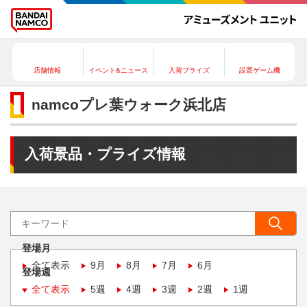
店舗情報
イベント&ニュース
入荷プライズ
設置ゲーム機
namcoプレ葉ウォーク浜北店
入荷景品・プライズ情報
登場月
全て表示
9月
8月
7月
6月
登場週
全て表示
5週
4週
3週
2週
1週