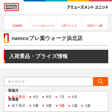
店舗情報
イベント&ニュース
入荷プライズ
設置ゲーム機
namcoプレ葉ウォーク浜北店
入荷景品・プライズ情報
登場月
全て表示
9月
8月
7月
6月
登場週
全て表示
5週
4週
3週
2週
1週