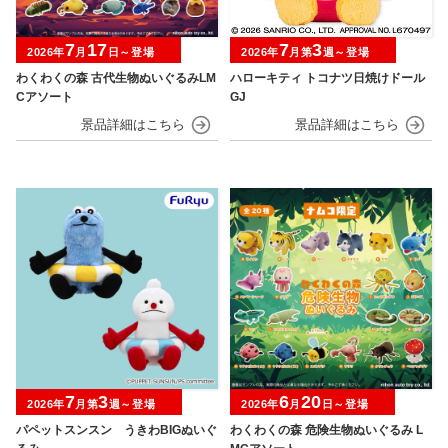
7
17
7
3
2026年
月
日～登場
2026年
月第
週～登場
わくわくの森 古代生物ぬいぐるみLM
ハローキティ トコナツ日焼けドール
Cアソート
GJ
7
3
6
20
2026年
月第
週～登場
2026年
月
日～登場
パペットスンスン うきわBIGぬいぐ
わくわくの森 危険生物ぬいぐるみ L