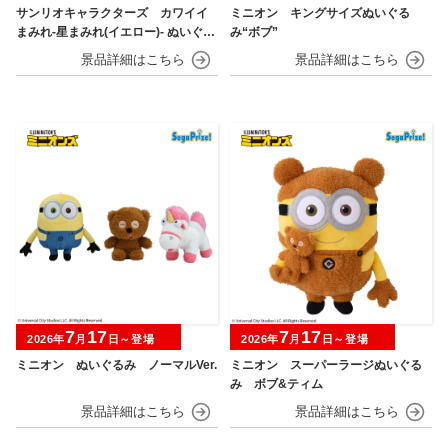
サンリオキャラクターズ カワイイ
ミニオン キングサイズぬいぐる
まみれ-星まみれ(イエロー)- ぬいぐる
み“ボブ”
み
7
17
7
17
2026年
月
日～登場
2026年
月
日～登場
ミニオン ぬいぐるみ ノーマルVer.
ミニオン スーパーラージぬいぐる
み ボブ&ティム