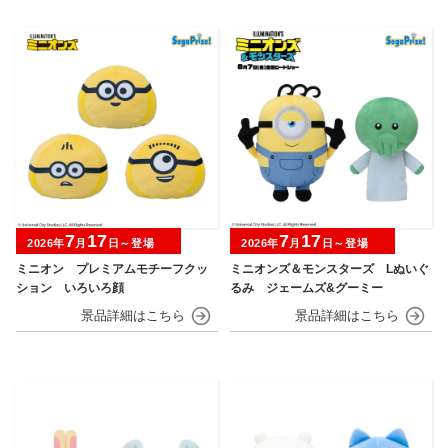
7
17
7
17
2026年
月
日～登場
2026年
月
日～登場
ミニオン プレミアムモチーフクッ
ミニオンズ＆モンスターズ Lぬいぐ
ション いろいろ顔
るみ ジェームズ&グーミー