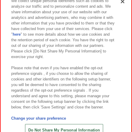
We collect unique personal identifiers such as cookies to
analyze our traffic and to personalize content and ads. We
イベント・キャンペーン
share information about your use of our website with our
analytics and advertising partners, who may combine it with
other information that you have provided to them or that they
have collected from your use of their services. Please click
"
here
" to see more details about how we use cookies and
関連会社
サステナビリティ
サイトポリシー
the retention period of each cookie. You have the right to opt
out of our sharing of your information with our partners.
プライバシーポリシー
ウェブアクセシビリティ方針と検証結果
Please click [Do Not Share My Personal Information] to
exercise your right.
お取引先さまとともに
食品のご提供について
カスタマーハラスメント対応方針
よくあるご質問・お問い合わせ
Please note that even if you have enabled the opt-out
preference signals , if you choose to allow the sharing of
cookies and other identifiers on the following setup banner,
you will be deemed to have consented to the sharing
regardless of the opt-out preference signals . If you
understand and agree to this setting, please manage your
consent on the following setup banner by clicking the link
below, then click 'Save Settings' and close the banner.
©Bandai Namco Amusement Inc.
©Bandai Namco Amusement Lab Inc.
Change your share preference
©Bandai Namco Experience Inc.
©HANAYASHIKI Co., Ltd. All Rights Reserved.
Do Not Share My Personal Information