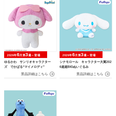
6
3
6
3
2026年
月第
週～登場
2026年
月第
週～登場
ゆるかわ サンリオキャラクター
シナモロール キャラクター大賞202
ズ でかぱる“マイメロディ”
6超超BIGぬいぐるみ