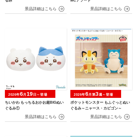
るみ
MCアソート
6
19
6
3
2026年
月
日～登場
2026年
月第
週～登場
ちいかわ もっちるおかお超BIGぬい
ポケットモンスター もふぐっとぬい
ぐるみ①
ぐるみ～ニャース・カビゴン～