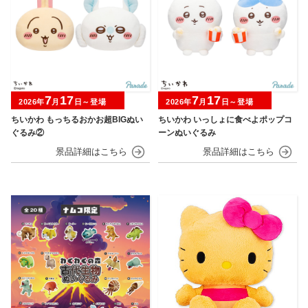
7
17
7
17
2026年
月
日～登場
2026年
月
日～登場
ちいかわ もっちるおかお超BIGぬい
ちいかわ いっしょに食べよポップコ
ぐるみ②
ーンぬいぐるみ