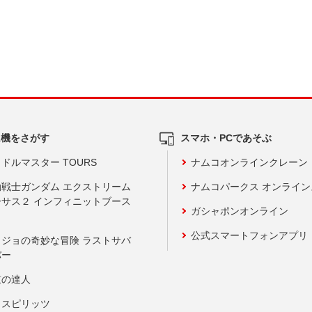
ム機をさがす
スマホ・PCであそぶ
ドルマスター TOURS
ナムコオンラインクレーン
動戦士ガンダム エクストリーム
ナムコパークス オンライ
ーサス２ インフィニットブース
ガシャポンオンライン
公式スマートフォンアプリ
ョジョの奇妙な冒険 ラストサバ
バー
鼓の達人
りスピリッツ