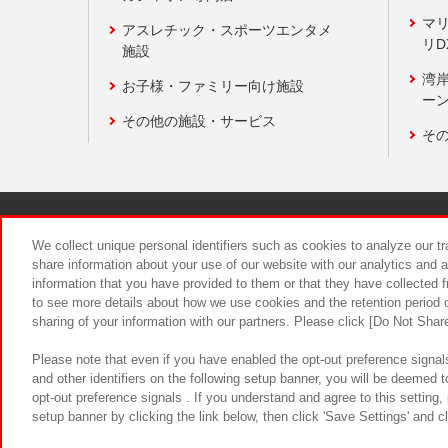
マ
アスレチック・スポーツエンタメ
リD
施設
湾
お子様・ファミリー向け施設
ーン
その他の施設・サービス
そ
関連会社
サステナビリティ
We collect unique personal identifiers such as cookies to analyze our t
share information about your use of our website with our analytics and 
information that you have provided to them or that they have collected f
食品のご提
to see more details about how we use cookies and the retention period o
sharing of your information with our partners. Please click [Do Not Shar
Please note that even if you have enabled the opt-out preference signals
and other identifiers on the following setup banner, you will be deemed 
opt-out preference signals . If you understand and agree to this setting
setup banner by clicking the link below, then click 'Save Settings' and c
©Bandai Namco Amusement Inc.
©Ba