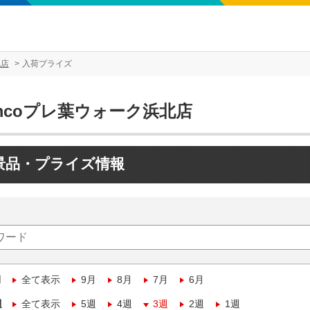
北店
入荷プライズ
mcoプレ葉ウォーク浜北店
景品・プライズ情報
月
全て表示
9月
8月
7月
6月
週
全て表示
5週
4週
3週
2週
1週