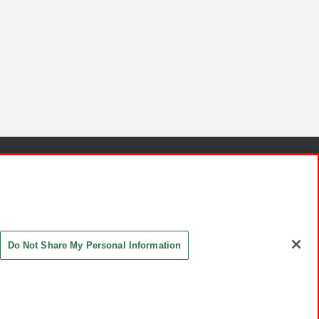
針と検証結果
お取引先さまとともに
お問い合わせ
Do Not Share My Personal Information
ASHIKI Co., Ltd. All Rights Reserved.