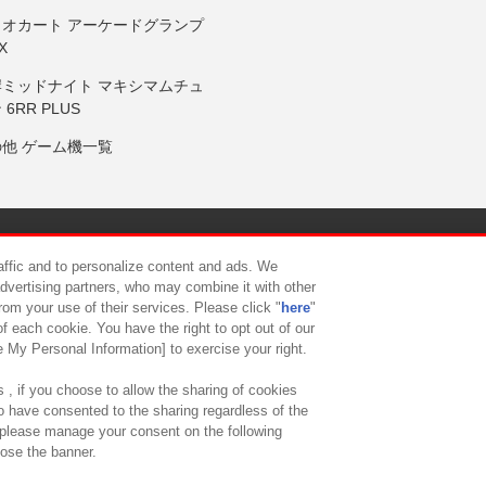
リオカート アーケードグランプ
X
岸ミッドナイト マキシマムチュ
 6RR PLUS
の他 ゲーム機一覧
サイトポリシー
プライバシーポリシー
ウェブアクセシビリティ方
raffic and to personalize content and ads. We
advertising partners, who may combine it with other
rom your use of their services. Please click "
here
"
供について
カスタマーハラスメント対応方針
よくあるご質問・
f each cookie. You have the right to opt out of our
e My Personal Information] to exercise your right.
 , if you choose to allow the sharing of cookies
to have consented to the sharing regardless of the
, please manage your consent on the following
lose the banner.
ndai Namco Amusement Lab Inc.
©Bandai Namco Experience Inc.
©HANAY